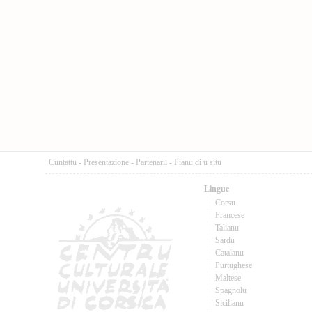
Cuntattu
-
Presentazione
-
Partenarii
-
Pianu di u situ
Lingue
Corsu
Francese
Talianu
Sardu
Catalanu
Purtughese
Maltese
Spagnolu
Sicilianu