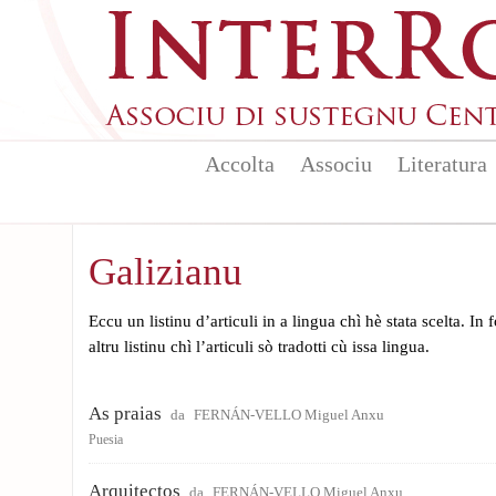
Aller au contenu principal
Accolta
Associu
Literatura
Galizianu
Eccu un listinu d’articuli in a lingua chì hè stata scelta. In
altru listinu chì l’articuli sò tradotti cù issa lingua.
As praias
da
FERNÁN-VELLO Miguel Anxu
Puesia
Arquitectos
da
FERNÁN-VELLO Miguel Anxu