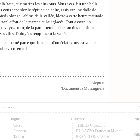
t là-haut, aux matins les plus purs. Vous avez fait une belle
us vous accordez le répit d'une halte, assis sur une dalle de
pieds plonge l'abîme de la vallée, bleue à cette heure matinale.
ar l'effort de la marche et l'air glacée. Tout à coup un
ous voyez sortir, de la paroi trente mètres au dessous de vos
es ailes déployées remplissent la vallée...
ant et apeuré parce que le temps d'un éclair vous est venue
ndre votre envol...
dopu »
(Ducumentu) Muntagnera
nu di u situ
Lingue
L'autore
Pru
Corsu
THIERS Ghjacumu
Francese
DURAZZO Francescu Micheli
Ediz
Talianu
BRANCO Rosa Alice