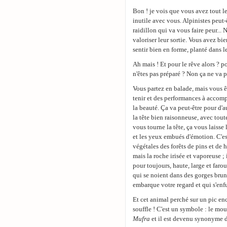
Bon ! je vois que vous avez tout l
inutile avec vous. Alpinistes peut-
raidillon qui va vous faire peur... 
valoriser leur sortie. Vous avez bie
sentir bien en forme, planté dans l
Ah mais ! Et pour le rêve alors ? p
n'êtes pas préparé ? Non ça ne va pa
Vous partez en balade, mais vous êt
tenir et des performances à accompl
la beauté. Ça va peut-être pour d'aut
la tête bien raisonneuse, avec tout
vous tourne la tête, ça vous laisse
et les yeux embués d'émotion. C'est
végétales des forêts de pins et de 
mais la roche irisée et vaporeuse ; 
pour toujours, haute, large et faro
qui se noient dans des gorges brunes
embarque votre regard et qui s'enfu
Et cet animal perché sur un pic en
souffle ! C'est un symbole : le mou
Mufra
et il est devenu synonyme d