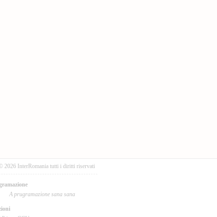
© 2026 InterRomania tutti i diritti riservati
gramazione
A prugramazione sana sana
ioni