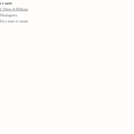
i e sarre
'Alture di Bellezza
 Muntagnera
Da u mare à i monti