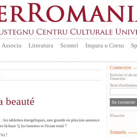
Associu
Literatura
Scontri
Impara u Corsu
Sp
Connexion
Iscrivite vi da 
l'esercizii.
Nom d'utilisate
a beauté
S'inscrire
é : les tablettes énergétiques, une gourde en plus (on annonce
 là-haut !), les lunettes et l'écran total ?
Sumariu
ici !