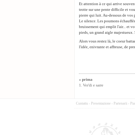
Et attention à ce qui arrive souven
trotte sur une pente difficile et vo
pierre qui luit. Au-dessous de vos 
Le silence. Les poumons échauffés p
bruissement qui emplit l'air... et v
pieds, un grand aigle majestueux. S
Alors vous restez là, le coeur batt
l'idée, enivrante et affreuse, de pre
« prima
1. Ver'di e sarre
Cuntattu
-
Presentazione
-
Partenarii
-
Pia