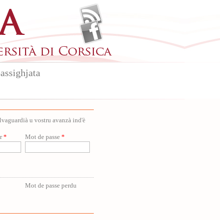
assighjata
salvaguardià u vostru avanzà ind'è
ur
*
Mot de passe
*
Mot de passe perdu