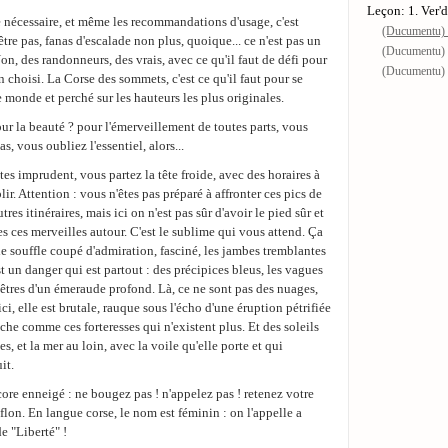
Leçon: 1. Ver'd
e nécessaire, et même les recommandations d'usage, c'est
(Ducumentu) L
être pas, fanas d'escalade non plus, quoique... ce n'est pas un
(Ducumentu)
Non, des randonneurs, des vrais, avec ce qu'il faut de défi pour
(Ducumentu) 
n choisi. La Corse des sommets, c'est ce qu'il faut pour se
e monde et perché sur les hauteurs les plus originales.
our la beauté ? pour l'émerveillement de toutes parts, vous
s, vous oubliez l'essentiel, alors...
es imprudent, vous partez la tête froide, avec des horaires à
ir. Attention : vous n'êtes pas préparé à affronter ces pics de
res itinéraires, mais ici on n'est pas sûr d'avoir le pied sûr et
es ces merveilles autour. C'est le sublime qui vous attend. Ça
 le souffle coupé d'admiration, fasciné, les jambes tremblantes
 un danger qui est partout : des précipices bleus, les vagues
hêtres d'un émeraude profond. Là, ce ne sont pas des nuages,
ici, elle est brutale, rauque sous l'écho d'une éruption pétrifiée
uche comme ces forteresses qui n'existent plus. Et des soleils
, et la mer au loin, avec la voile qu'elle porte et qui
it.
core enneigé : ne bougez pas ! n'appelez pas ! retenez votre
flon. En langue corse, le nom est féminin : on l'appelle a
e "Liberté" !