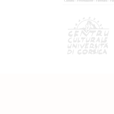
Cuntattu
-
Presentazione
-
Partenarii
-
Pia