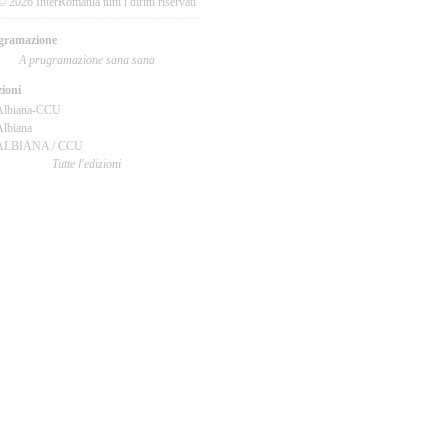
© 2026 InterRomania tutti i diritti riservati
gramazione
A prugramazione sana sana
ioni
Albiana-CCU
lbiana
ALBIANA / CCU
Tutte l'edizioni