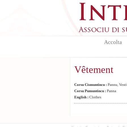
Aller au contenu principal
Accolta
Vêtement
Corsu Cismuntincu :
Pannu, Vesti
Corsu Pumuntincu :
Panna
English :
Clothes