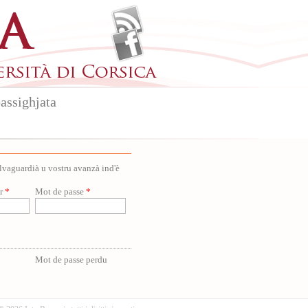
assighjata
salvaguardià u vostru avanzà ind'è
ur
*
Mot de passe
*
Mot de passe perdu