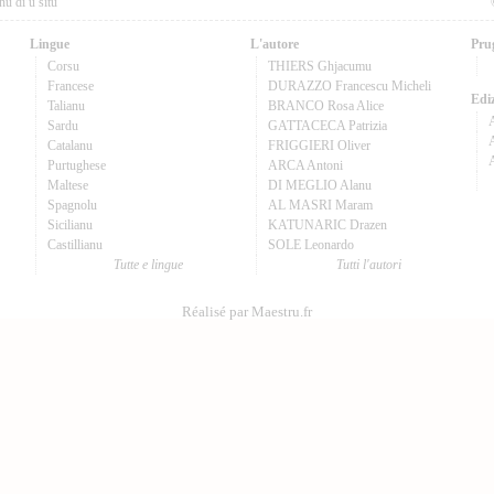
nu di u situ
Lingue
L'autore
Pru
Corsu
THIERS Ghjacumu
Francese
DURAZZO Francescu Micheli
Ediz
Talianu
BRANCO Rosa Alice
Sardu
GATTACECA Patrizia
A
Catalanu
FRIGGIERI Oliver
Purtughese
ARCA Antoni
Maltese
DI MEGLIO Alanu
Spagnolu
AL MASRI Maram
Sicilianu
KATUNARIC Drazen
Castillianu
SOLE Leonardo
Tutte e lingue
Tutti l'autori
Réalisé par Maestru.fr