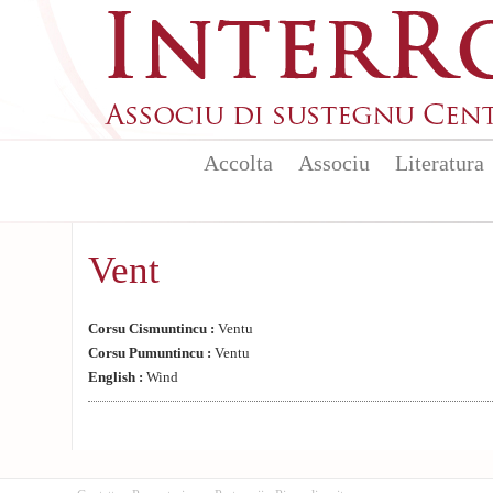
Aller au contenu principal
Accolta
Associu
Literatura
Vent
Corsu Cismuntincu :
Ventu
Corsu Pumuntincu :
Ventu
English :
Wind