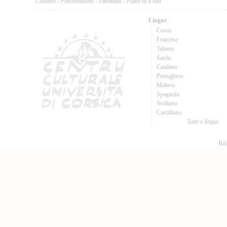
Cuntattu
-
Presentazione
-
Partenarii
-
Pianu di u situ
Lingue
Corsu
Francese
Talianu
Sardu
Catalanu
Purtughese
Maltese
Spagnolu
Sicilianu
Castillianu
Tutte e lingue
Réa