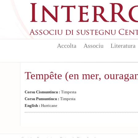
Aller au contenu principal
Accolta
Associu
Literatura
Tempête (en mer, ouraga
Corsu Cismuntincu :
Timpesta
Corsu Pumuntincu :
Timpesta
English :
Hurricane