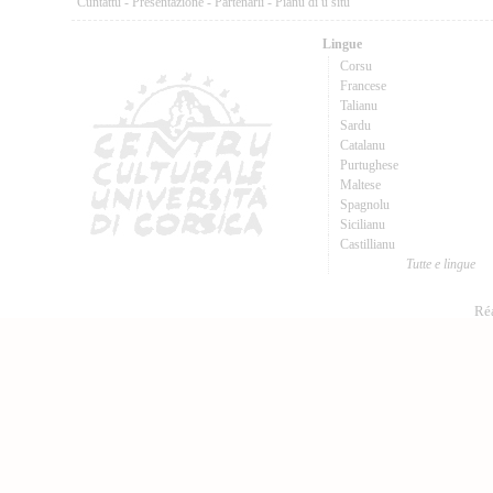
Cuntattu
-
Presentazione
-
Partenarii
-
Pianu di u situ
Lingue
Corsu
Francese
Talianu
Sardu
Catalanu
Purtughese
Maltese
Spagnolu
Sicilianu
Castillianu
Tutte e lingue
Réa