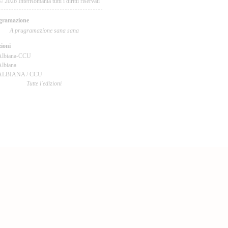
© 2026 InterRomania tutti i diritti riservati
gramazione
A prugramazione sana sana
ioni
Albiana-CCU
lbiana
ALBIANA / CCU
Tutte l'edizioni