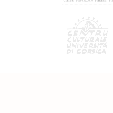
Cuntattu
-
Presentazione
-
Partenarii
-
Pia