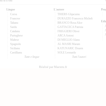
nu di u situ
Lingue
L'autore
Pru
Corsu
THIERS Ghjacumu
Francese
DURAZZO Francescu Micheli
Ediz
Talianu
BRANCO Rosa Alice
Sardu
GATTACECA Patrizia
A
Catalanu
FRIGGIERI Oliver
Purtughese
ARCA Antoni
Maltese
DI MEGLIO Alanu
Spagnolu
AL MASRI Maram
Sicilianu
KATUNARIC Drazen
Castillianu
SOLE Leonardo
Tutte e lingue
Tutti l'autori
Réalisé par Maestru.fr