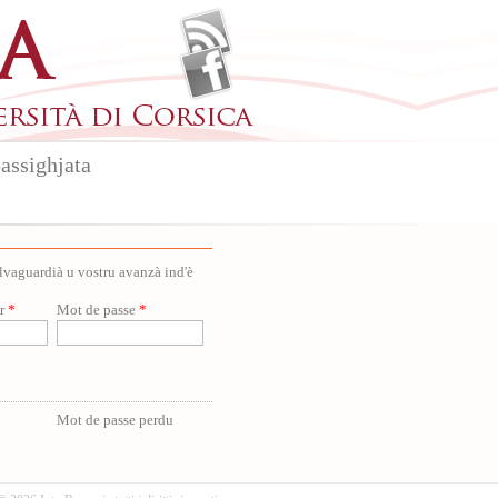
assighjata
salvaguardià u vostru avanzà ind'è
ur
*
Mot de passe
*
Mot de passe perdu