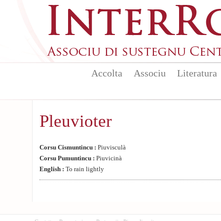
Aller au contenu principal
Accolta
Associu
Literatura
Pleuvioter
Corsu Cismuntincu :
Piuvisculà
Corsu Pumuntincu :
Piuvicinà
English :
To rain lightly