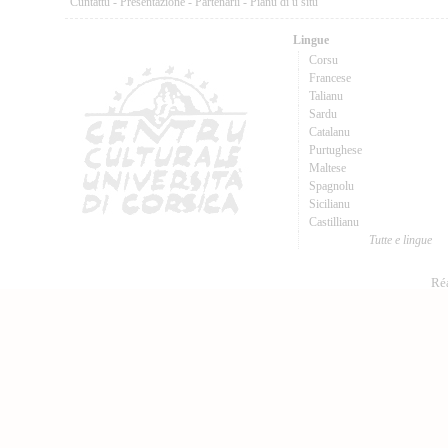
Cuntattu
-
Presentazione
-
Partenarii
-
Pianu di u situ
Lingue
Corsu
Francese
Talianu
Sardu
Catalanu
Purtughese
Maltese
Spagnolu
Sicilianu
Castillianu
Tutte e lingue
Réa