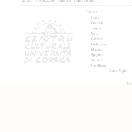
Cuntattu
-
Presentazione
-
Partenarii
-
Pianu di u situ
Lingue
Corsu
Francese
Talianu
Sardu
Catalanu
Purtughese
Maltese
Spagnolu
Sicilianu
Castillianu
Tutte e lingue
Réa