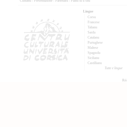
Cuntattu
-
Presentazione
-
Partenarii
-
Pianu di u situ
Lingue
Corsu
Francese
Talianu
Sardu
Catalanu
Purtughese
Maltese
Spagnolu
Sicilianu
Castillianu
Tutte e lingue
Réa