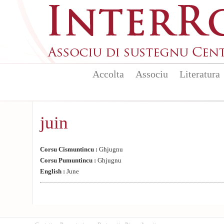
Aller au contenu principal
Accolta
Associu
Literatura
juin
Corsu Cismuntincu :
Ghjugnu
Corsu Pumuntincu :
Ghjugnu
English :
June