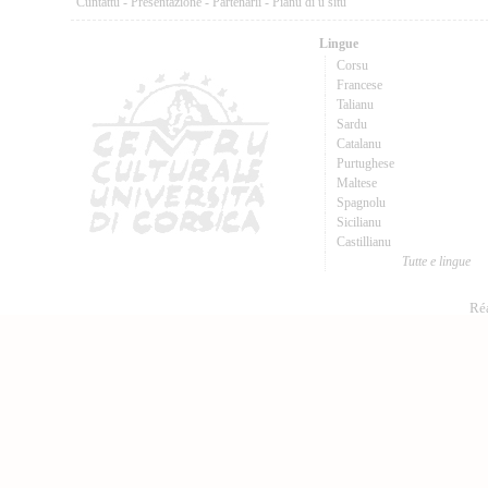
Cuntattu
-
Presentazione
-
Partenarii
-
Pianu di u situ
Lingue
Corsu
Francese
Talianu
Sardu
Catalanu
Purtughese
Maltese
Spagnolu
Sicilianu
Castillianu
Tutte e lingue
Réa