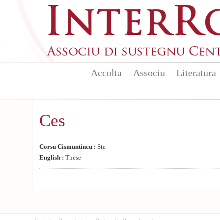
Aller au contenu principal
Accolta
Associu
Literatura
Ces
Corsu Cismuntincu :
Ste
English :
These