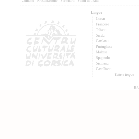
Cuntattu
-
Presentazione
-
Partenarii
-
Pianu di u situ
Lingue
Corsu
Francese
Talianu
Sardu
Catalanu
Purtughese
Maltese
Spagnolu
Sicilianu
Castillianu
Tutte e lingue
Réa