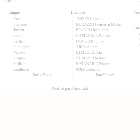
nu di u situ
Lingue
L'autore
Pru
Corsu
THIERS Ghjacumu
Francese
DURAZZO Francescu Micheli
Ediz
Talianu
BRANCO Rosa Alice
Sardu
GATTACECA Patrizia
A
Catalanu
FRIGGIERI Oliver
Purtughese
ARCA Antoni
Maltese
DI MEGLIO Alanu
Spagnolu
AL MASRI Maram
Sicilianu
KATUNARIC Drazen
Castillianu
SOLE Leonardo
Tutte e lingue
Tutti l'autori
Réalisé par Maestru.fr