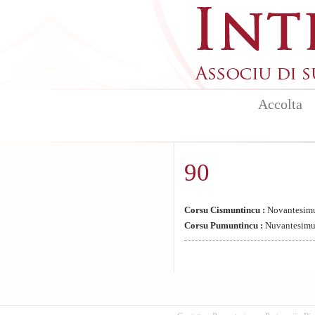
Aller au contenu principal
Accolta
90
Corsu Cismuntincu :
Novantesimu
Corsu Pumuntincu :
Nuvantesimu