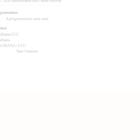
© 2026 InterRomania tutti i diritti riservati
gramazione
A prugramazione sana sana
ioni
Albiana-CCU
lbiana
ALBIANA / CCU
Tutte l'edizioni