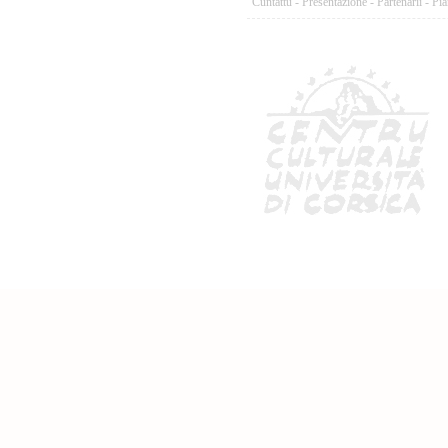
Cuntattu
-
Presentazione
-
Partenarii
-
Pia