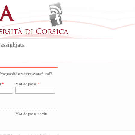
assighjata
salvaguardià u vostru avanzà ind'è
ur
*
Mot de passe
*
Mot de passe perdu