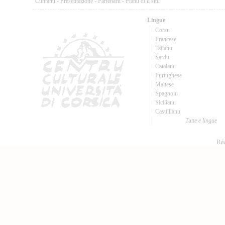
Cuntattu
-
Presentazione
-
Partenarii
-
Pianu di u situ
Lingue
Corsu
Francese
Talianu
Sardu
Catalanu
Purtughese
Maltese
Spagnolu
Sicilianu
Castillianu
Tutte e lingue
Réa