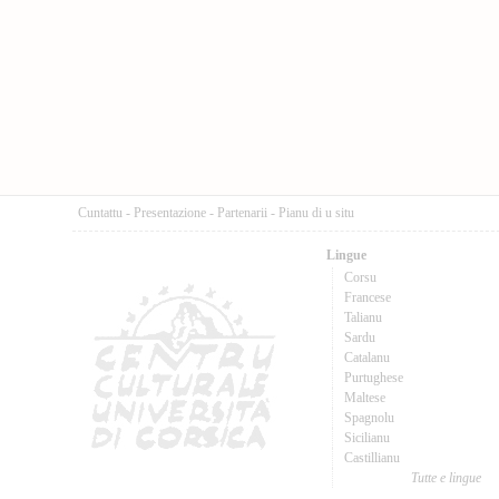
Cuntattu
-
Presentazione
-
Partenarii
-
Pianu di u situ
Lingue
Corsu
Francese
Talianu
Sardu
Catalanu
Purtughese
Maltese
Spagnolu
Sicilianu
Castillianu
Tutte e lingue