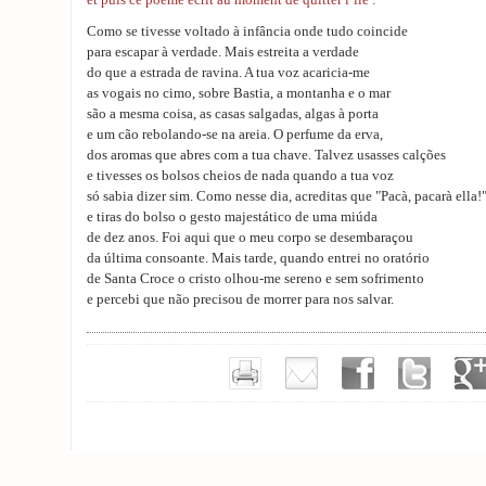
et puis ce poème écrit au moment de quitter l’île :
Como se tivesse voltado à infância onde tudo coincide
para escapar à verdade. Mais estreita a verdade
do que a estrada de ravina. A tua voz acaricia-me
as vogais no cimo, sobre Bastia, a montanha e o mar
são a mesma coisa, as casas salgadas, algas à porta
e um cão rebolando-se na areia. O perfume da erva,
dos aromas que abres com a tua chave. Talvez usasses calções
e tivesses os bolsos cheios de nada quando a tua voz
só sabia dizer sim. Como nesse dia, acreditas que "Pacà, pacarà ella!
e tiras do bolso o gesto majestático de uma miúda
de dez anos. Foi aqui que o meu corpo se desembaraçou
da última consoante. Mais tarde, quando entrei no oratório
de Santa Croce o cristo olhou-me sereno e sem sofrimento
e percebi que não precisou de morrer para nos salvar.