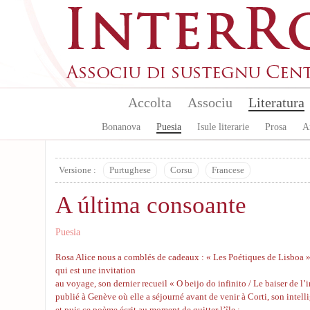
Aller au contenu principal
Accolta
Associu
Literatura
Bonanova
Puesia
Isule literarie
Prosa
A
Versione :
Purtughese
Corsu
Francese
A última consoante
Puesia
Rosa Alice nous a comblés de cadeaux : « Les Poétiques de Lisboa »
qui est une invitation
au voyage, son dernier recueil « O beijo do infinito / Le baiser de l
publié à Genève où elle a séjourné avant de venir à Corti, son intel