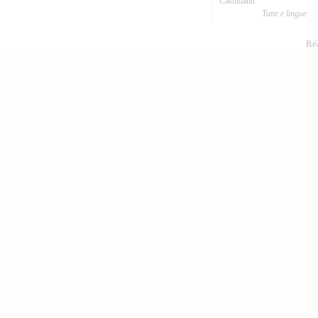
Castillianu
Tutte e lingue
Réa