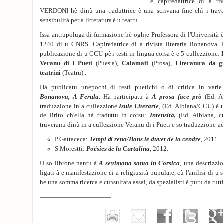
è capiredattrice di a ri
VERDONI hè dinù una traduttrice è una scrivana fine chì i trava
sensibulità per a litteratura è u teatru.
Issa antrupoluga di furmazione hè oghje Prufessora di l'Università 
1240 di u CNRS. Capiredatrice di a rivista literaria Bonanova.
publicazione di u CCU pè i testi in lingua corsa è e 5 cullezzione:
Veranu di i Pueti
(Puesia),
Calamaii
(Prosa),
Literatura da g
teatrini
(Teatru) .
Hà publicatu unepochi di testi puetichi o di critica in varie
Bonanova, A Ferula
. Hà participatu à
A prosa face prò
(Ed. A
traduzzione in a cullezzione
Isule Literarie
, (Ed. Albiana/CCU) è 
de Brito ch'ella hà traduttu in corsu:
Intensità,
(Ed. Albiana, cu
truveranu dinù in a cullezzione Veranu di i Pueti e so traduzzione-ad
P.Gattaceca:
Tempi di rena/Dans le duvet de la cendre
, 2011
S.Morestti:
Poésies de la Curtalina
, 2012.
U so librone nantu à
A settimana santa in Corsica
, una descrizzio
ligati à e manifestazione di a religiusità pupulare, cù l'anilisi di u
hè una somma ricerca è cunsultata assai, da spezialisti è puru da tutti