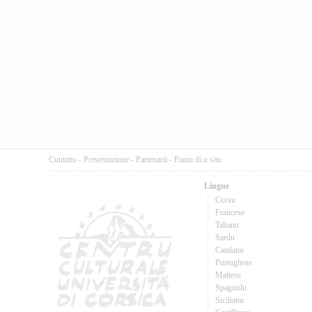
Cuntattu
-
Presentazione
-
Partenarii
-
Pianu di u situ
Lingue
Corsu
Francese
Talianu
Sardu
Catalanu
Purtughese
Maltese
Spagnolu
Sicilianu