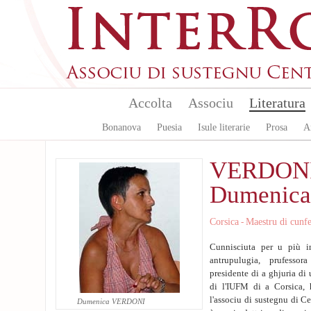
Aller au contenu principal
Accolta
Associu
Literatura
Bonanova
Puesia
Isule literarie
Prosa
A
VERDON
Dumenica
Corsica
Maestru di cunf
-
Cunnisciuta per u più i
antrupulugia, prufessora
presidente di a ghjuria di
di l'IUFM di a Corsica, h
l'associu di sustegnu di C
Dumenica VERDONI