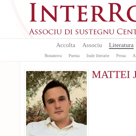
Aller au contenu principal
Accolta
Associu
Literatura
Bonanova
Puesia
Isule literarie
Prosa
A
MATTEI J