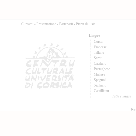
Cuntattu
-
Presentazione
-
Partenarii
-
Pianu di u situ
Lingue
Corsu
Francese
Talianu
Sardu
Catalanu
Purtughese
Maltese
Spagnolu
Sicilianu
Castillianu
Tutte e lingue
Réa