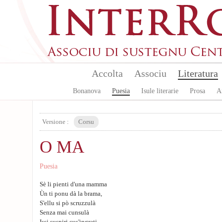
Aller au contenu principal
Accolta
Associu
Literatura
Bonanova
Puesia
Isule literarie
Prosa
A
Versione :
Corsu
O MA
Puesia
Sè li pienti d'una mamma
Ùn ti ponu dà la brama,
S'ellu si pò scruzzulà
Senza mai cunsulà