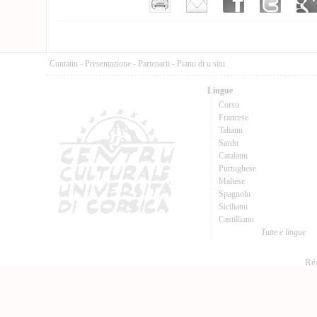
Cuntattu
-
Presentazione
-
Partenarii
-
Pianu di u situ
Lingue
Corsu
Francese
Talianu
Sardu
Catalanu
Purtughese
Maltese
Spagnolu
Sicilianu
Castillianu
Tutte e lingue
Réa