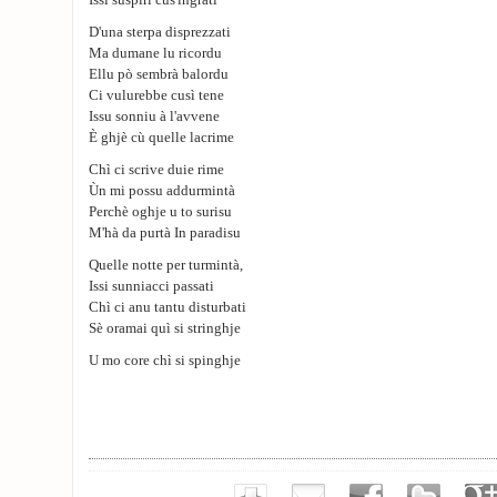
Issi suspiri cus'ingrati
D'una sterpa disprezzati
Ma dumane lu ricordu
Ellu pò sembrà balordu
Ci vulurebbe cusì tene
Issu sonniu à l'avvene
È ghjè cù quelle lacrime
Chì ci scrive duie rime
Ùn mi possu addurmintà
Perchè oghje u to surisu
M'hà da purtà In paradisu
Quelle notte per turmintà,
Issi sunniacci passati
Chì ci anu tantu disturbati
Sè oramai quì si stringhje
U mo core chì si spinghje