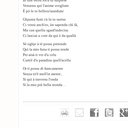
In fine bellu locu di surprese
Vensenu quì l'anime svegliate
È pò le to bellezz'assidiate
Ghjunta fusti cù lu to surisu
Ci vensi anch'eo, ùn sapendu chì fà,
Ma cun quellu sgard'indecisu
Ci lasciai u core da quì è da quallà
Sè oghje à tè possu pretende
Quì la mio funa ti possu tende
Per aisà ti ver d'u celu
Cum'è d'u paradisu quell'acellu
Or ti possu dì francamente
Senza tir'è moll'in mente;
Sì quì à traversu l'onda
Sì la mio più bella stonda…