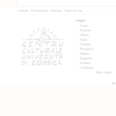
Cuntattu
-
Presentazione
-
Partenarii
-
Pianu di u situ
Lingue
Corsu
Francese
Talianu
Sardu
Catalanu
Purtughese
Maltese
Spagnolu
Sicilianu
Castillianu
Tutte e lingue
Réa