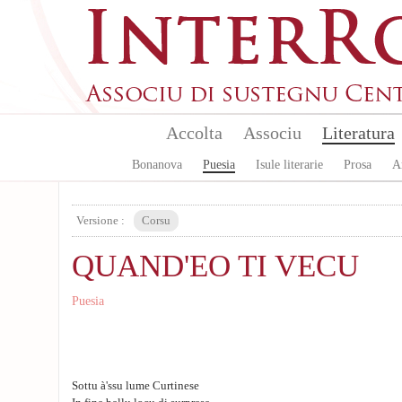
Aller au contenu principal
Accolta
Associu
Literatura
Bonanova
Puesia
Isule literarie
Prosa
A
Versione :
Corsu
QUAND'EO TI VECU
Puesia
Sottu à'ssu lume Curtinese