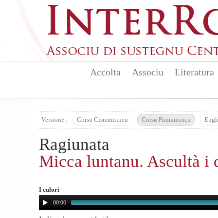
Aller au contenu principal
Accolta
Associu
Literatura
Versione :
Corsu Cismuntincu
Corsu Pumuntincu
Engl
Ragiunata
Micca luntanu. Ascultà i 
I culori
00:00