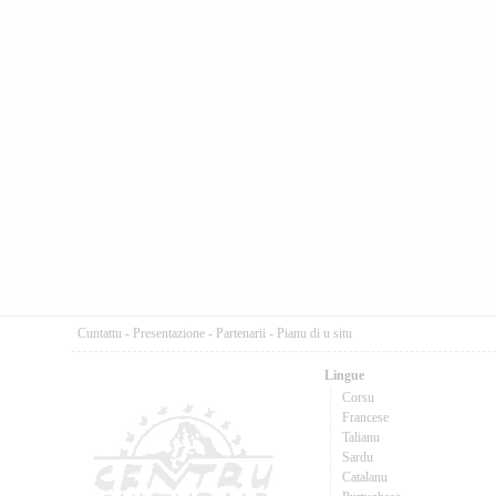
Cuntattu
-
Presentazione
-
Partenarii
-
Pianu di u situ
Lingue
Corsu
Francese
Talianu
Sardu
Catalanu