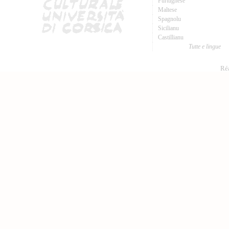
Purtughese
Maltese
Spagnolu
Sicilianu
Castillianu
Tutte e lingue
Réa