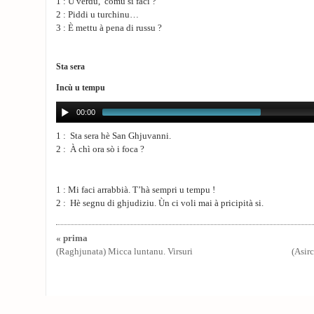
1 : U verdu, comu si faci ?
2 : Piddi u turchinu…
3 : È mettu à pena di russu ?
Sta sera
Incù u tempu
00:00
1 : Sta sera hè San Ghjuvanni.
2 : À chì ora sò i foca ?
1 : Mi faci arrabbià. T’hà sempri u tempu !
2 : Hè segnu di ghjudiziu. Ùn ci voli mai à pricipità si.
« prima
(Raghjunata) Micca luntanu. Virsuri
(Asir