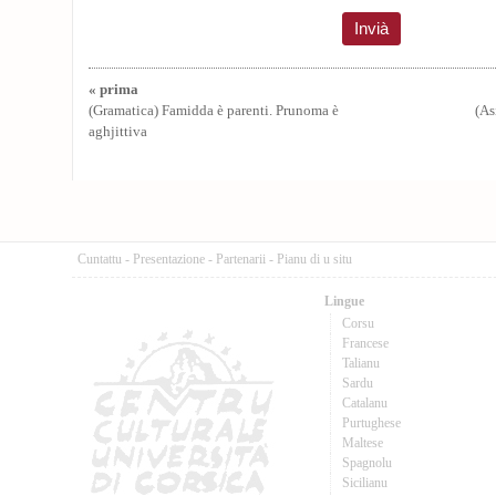
« prima
(Gramatica) Famidda è parenti. Prunoma è
(As
aghjittiva
Cuntattu
-
Presentazione
-
Partenarii
-
Pianu di u situ
Lingue
Corsu
Francese
Talianu
Sardu
Catalanu
Purtughese
Maltese
Spagnolu
Sicilianu