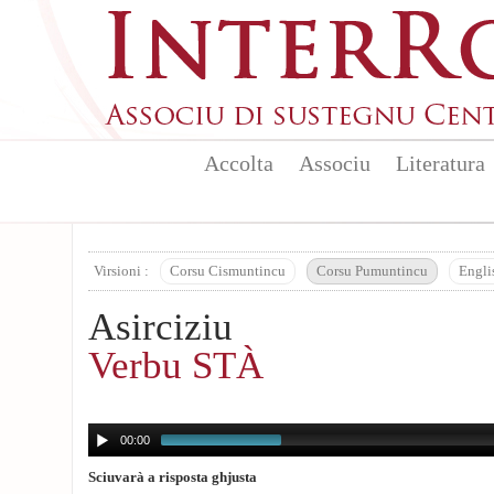
Aller au contenu principal
Accolta
Associu
Literatura
Virsioni :
Corsu Cismuntincu
Corsu Pumuntincu
Engli
Asirciziu
Verbu STÀ
00:00
Sciuvarà a risposta ghjusta