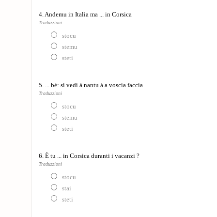
4. Andemu in Italia ma ... in Corsica
Traduzzioni
stocu
stemu
steti
5. ... bè: si vedi à nantu à a voscia faccia
Traduzzioni
stocu
stemu
steti
6. È tu ... in Corsica duranti i vacanzi ?
Traduzzioni
stocu
stai
steti