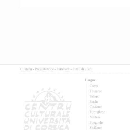
Cuntattu
-
Presentazione
-
Partenarii
-
Pianu di u situ
Lingue
Corsu
Francese
Talianu
Sardu
Catalanu
Purtughese
Maltese
Spagnolu
Sicilianu