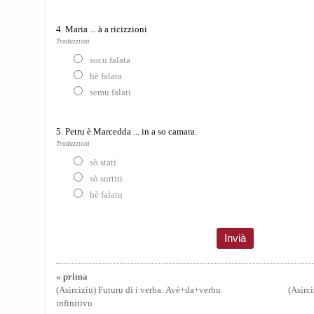
4. Maria ... à a ricizzioni
Traduzzioni
socu falata
hè falata
semu falati
5. Petru è Marcedda ... in a so camara.
Traduzzioni
sò stati
sò surtiti
hè falatu
« prima
(Asirciziu) Futuru di i verba: Avè+da+verbu
(Asirci
infinitivu