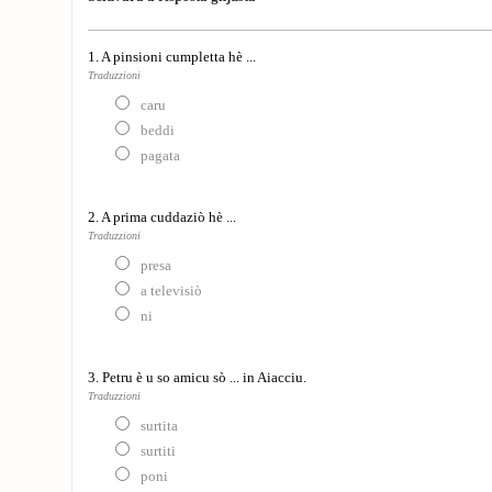
1. A pinsioni cumpletta hè ...
Traduzzioni
caru
beddi
pagata
2. A prima cuddaziò hè ...
Traduzzioni
presa
a televisiò
ni
3. Petru è u so amicu sò ... in Aiacciu.
Traduzzioni
surtita
surtiti
poni