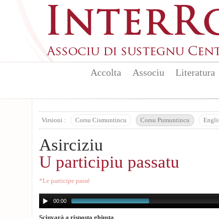
Aller au contenu principal
Accolta
Associu
Literatura
Virsioni :
Corsu Cismuntincu
Corsu Pumuntincu
Engli
Asirciziu
U participiu passatu
*Le participe passé
00:00
Sciuvarà a risposta ghjusta