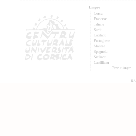
Lingue
Corsu
Francese
Talianu
Sardu
Catalanu
Purtughese
Maltese
Spagnolu
Sicilianu
Castillianu
Tutte e lingue
Réa