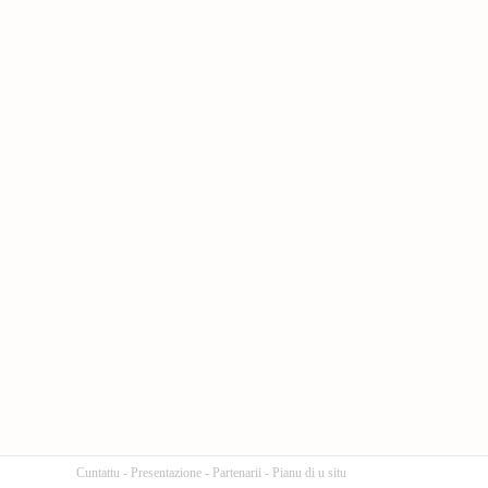
Cuntattu
-
Presentazione
-
Partenarii
-
Pianu di u situ