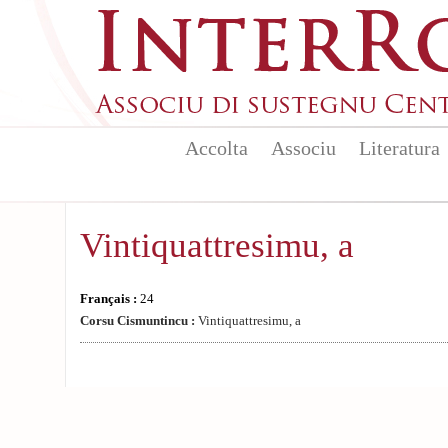
Aller au contenu principal
Accolta
Associu
Literatura
Vintiquattresimu, a
Français :
24
Corsu Cismuntincu :
Vintiquattresimu, a