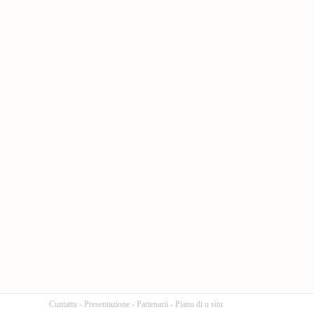
Cuntattu
-
Presentazione
-
Partenarii
-
Pianu di u situ