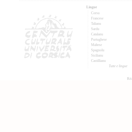
Lingue
Corsu
Francese
Talianu
Sardu
Catalanu
Purtughese
Maltese
Spagnolu
Sicilianu
Castillianu
Tutte e lingue
Réa