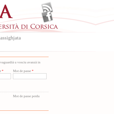
assighjata
salvaguardià u vosciu avanzà in
ur
*
Mot de passe
*
Mot de passe perdu