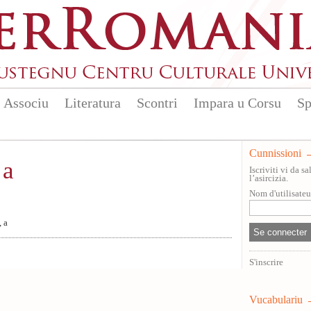
Associu
Literatura
Scontri
Impara u Corsu
Sp
Cunnissioni
 a
Iscriviti vi da 
l’asircizia.
Nom d'utilisate
 a
S'inscrire
Vucabulariu