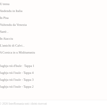
 U trenu
 Andendu in Italia
 In Pisa
 Vultendu da Venezia
Sartè...
 In Aiacciu
 L'amichi di Calvi...
 A Corsica in u Miditarraniu
iaghju trà d'Isule : Tappa 1
iaghju trà l'isule - Tappa 4
iaghju trà l'isule - Tappa 3
iaghju trà l'isule - Tappa 2
© 2026 InterRomania tutti i diritti riservati