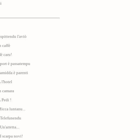
i
Aspittendu l'aviò
n caffè
Hè caru!
Sport è passatempu
Famidda è parenti
 l'hotel
In camara
À Pedi !
Micca luntanu...
: Telefunendu
Un'arretta...
 I scarpa novi!