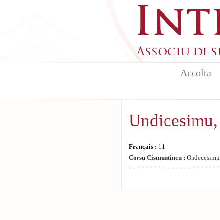
Aller au contenu principal
Accolta
Undicesimu,
Français :
11
Corsu Cismuntincu :
Ondecesimu,