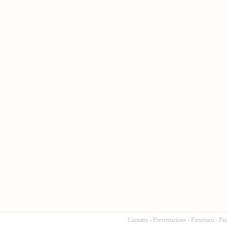
Cuntattu
-
Presentazione
-
Partenarii
-
Pia