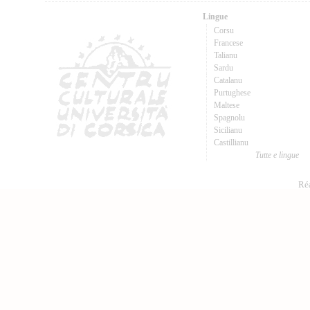
Lingue
Corsu
Francese
Talianu
Sardu
Catalanu
Purtughese
Maltese
Spagnolu
Sicilianu
Castillianu
Tutte e lingue
Réa