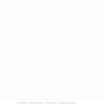
Cuntattu
-
Presentazione
-
Partenarii
-
Pianu di u situ