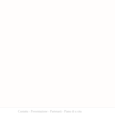
Cuntattu
-
Presentazione
-
Partenarii
-
Pianu di u situ