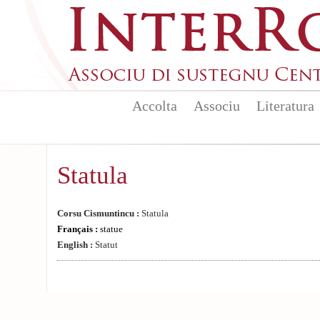
Aller au contenu principal
Accolta
Associu
Literatura
Statula
Corsu Cismuntincu :
Statula
Français :
statue
English :
Statut