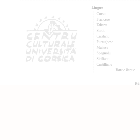
Lingue
Corsu
Francese
Talianu
Sardu
Catalanu
Purtughese
Maltese
Spagnolu
Sicilianu
Castillianu
Tutte e lingue
Réa