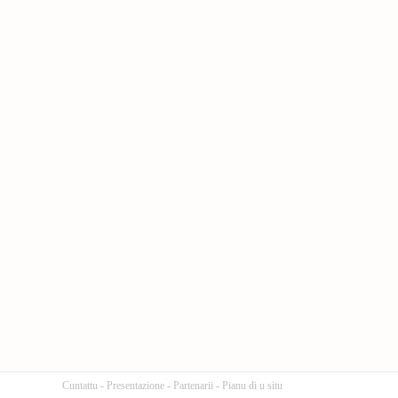
Cuntattu
-
Presentazione
-
Partenarii
-
Pianu di u situ