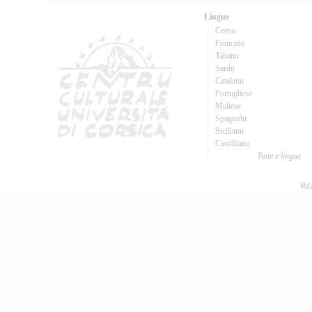
Lingue
Corsu
Francese
Talianu
Sardu
Catalanu
Purtughese
Maltese
Spagnolu
Sicilianu
Castillianu
Tutte e lingue
Réa