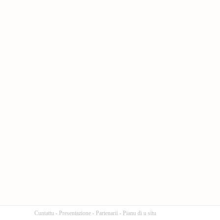
Cuntattu
-
Presentazione
-
Partenarii
-
Pianu di u situ