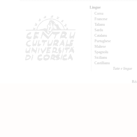
Lingue
Corsu
Francese
Talianu
Sardu
Catalanu
Purtughese
Maltese
Spagnolu
Sicilianu
Castillianu
Tutte e lingue
Réa