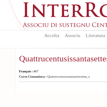
Aller au contenu principal
Accolta
Associu
Literatura
Quattrucentusissantasette
Français :
467
Corsu Cismuntincu :
Quattrucentusessantasettesimu, a