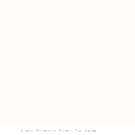
Cuntattu
-
Presentazione
-
Partenarii
-
Pianu di u situ