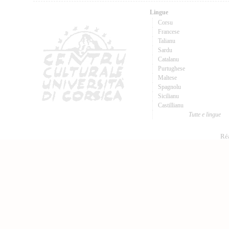
Lingue
Corsu
Francese
Talianu
Sardu
Catalanu
Purtughese
Maltese
Spagnolu
Sicilianu
Castillianu
Tutte e lingue
Réa