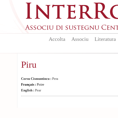
Aller au contenu principal
Accolta
Associu
Literatura
Piru
Corsu Cismuntincu :
Pera
Français :
Poire
English :
Pear