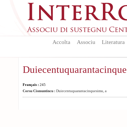
Aller au contenu principal
Accolta
Associu
Literatura
Duiecentuquarantacinque
Français :
245
Corsu Cismuntincu :
Duiecentuquarantacinquesimu, a