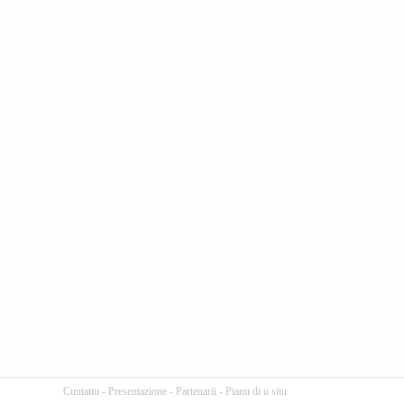
Cuntattu
-
Presentazione
-
Partenarii
-
Pianu di u situ