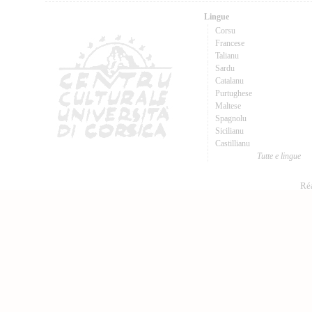
Lingue
Corsu
Francese
Talianu
Sardu
Catalanu
Purtughese
Maltese
Spagnolu
Sicilianu
Castillianu
Tutte e lingue
Réa