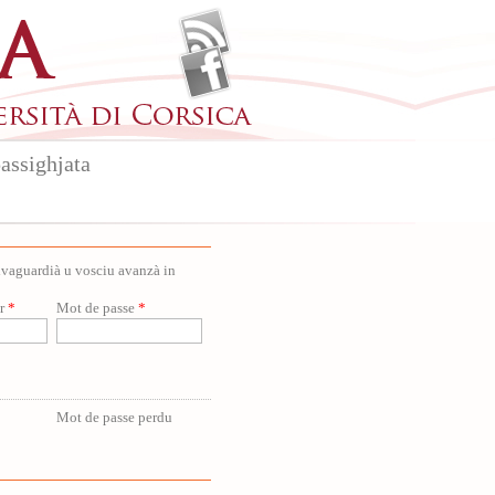
assighjata
salvaguardià u vosciu avanzà in
ur
*
Mot de passe
*
Mot de passe perdu