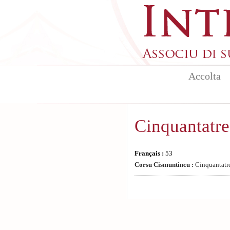
Aller au contenu principal
Accolta
Cinquantatre
Français :
53
Corsu Cismuntincu :
Cinquantatre