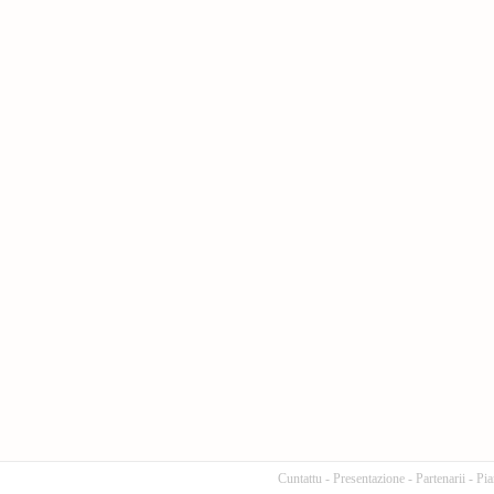
Cuntattu
-
Presentazione
-
Partenarii
-
Pia