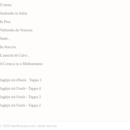
 U trenu
 Andendu in Italia
 In Pisa
 Vultendu da Venezia
Sartè...
 In Aiacciu
 L'amichi di Calvi...
 A Corsica in u Miditarraniu
iaghju trà d'Isule : Tappa 1
iaghju trà l'isule - Tappa 4
iaghju trà l'isule - Tappa 3
iaghju trà l'isule - Tappa 2
© 2026 InterRomania tutti i diritti riservati