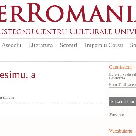
Associu
Literatura
Scontri
Impara u Corsu
Sp
Cunnissioni
esimu, a
Iscriviti vi da 
l’asircizia.
Nom d'utilisate
esimu, a
S'inscrire
Vucabulariu