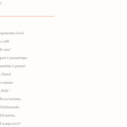
i
Aspittendu l'aviò
n caffè
Hè caru!
Sport è passatempu
Famidda è parenti
 l'hotel
In camara
À Pedi !
Micca luntanu...
: Telefunendu
Un'arretta...
 I scarpa novi!