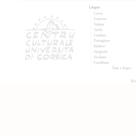
Lingue
Corsu
Francese
Talianu
Sardu
Catalanu
Purtughese
Maltese
Spagnolu
Sicilianu
Castillianu
Tutte e lingue
Réa