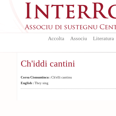
Aller au contenu principal
Accolta
Associu
Literatura
Ch'iddi cantini
Corsu Cismuntincu :
Ch'elli cantinu
English :
They sing