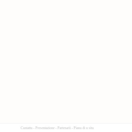
Cuntattu
-
Presentazione
-
Partenarii
-
Pianu di u situ