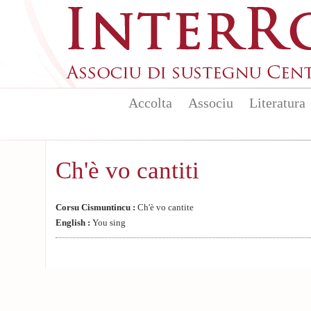
Aller au contenu principal
Accolta
Associu
Literatura
Ch'è vo cantiti
Corsu Cismuntincu :
Ch'è vo cantite
English :
You sing