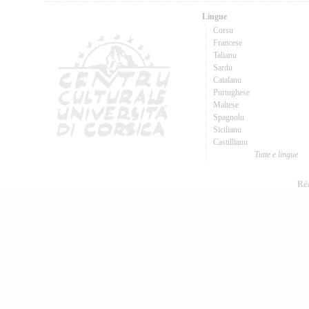
Lingue
Corsu
Francese
Talianu
Sardu
Catalanu
Purtughese
Maltese
Spagnolu
Sicilianu
Castillianu
Tutte e lingue
Réa