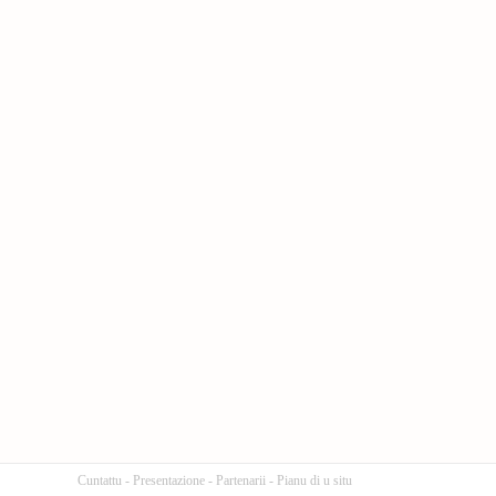
Cuntattu
-
Presentazione
-
Partenarii
-
Pianu di u situ