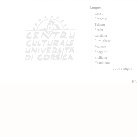
Lingue
Corsu
Francese
Talianu
Sardu
Catalanu
Purtughese
Maltese
Spagnolu
Sicilianu
Castillianu
Tutte e lingue
Réa