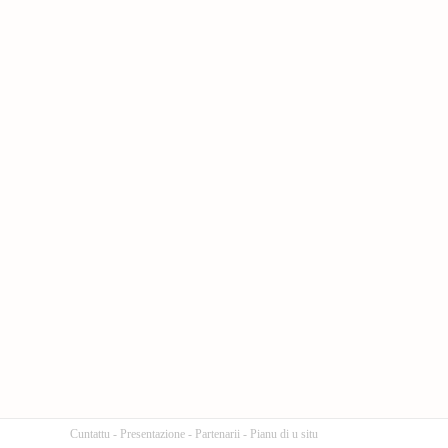
Cuntattu
-
Presentazione
-
Partenarii
-
Pianu di u situ