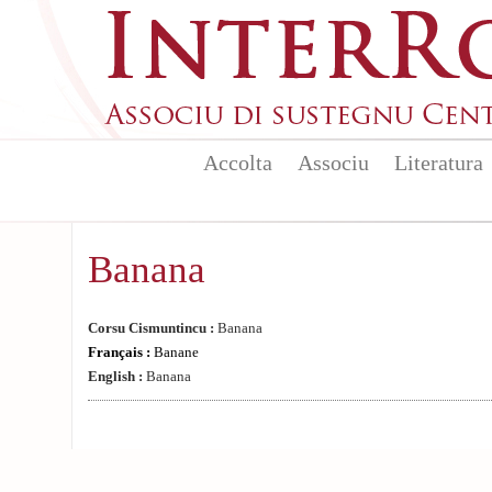
Aller au contenu principal
Accolta
Associu
Literatura
Banana
Corsu Cismuntincu :
Banana
Français :
Banane
English :
Banana