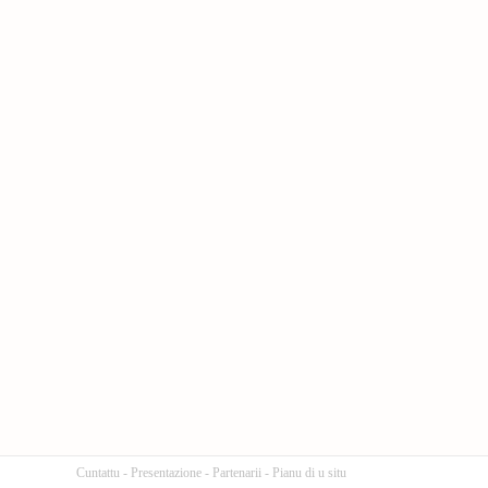
Cuntattu
-
Presentazione
-
Partenarii
-
Pianu di u situ