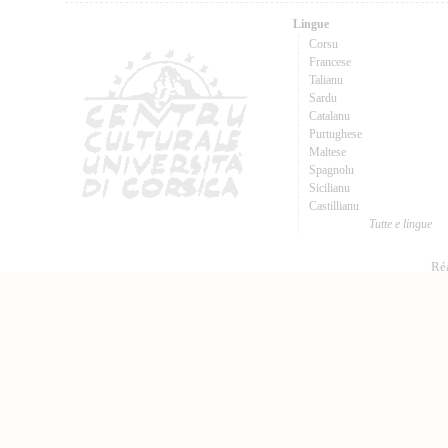
Lingue
Corsu
Francese
Talianu
Sardu
Catalanu
Purtughese
Maltese
Spagnolu
Sicilianu
Castillianu
Tutte e lingue
Réa