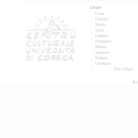
Lingue
Corsu
Francese
Talianu
Sardu
Catalanu
Purtughese
Maltese
Spagnolu
Sicilianu
Castillianu
Tutte e lingue
Réa