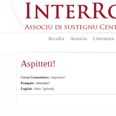
Aller au contenu principal
Accolta
Associu
Literatura
Aspitteti!
Corsu Cismuntincu :
Aspettate!
Français :
Attendez!
English :
Wait ! (plural)