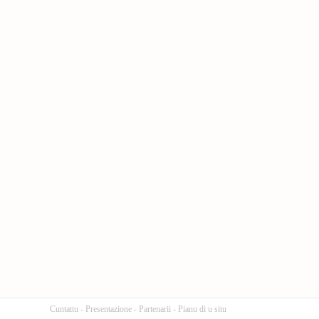
Cuntattu
-
Presentazione
-
Partenarii
-
Pianu di u situ