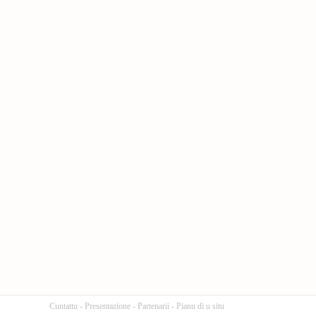
Cuntattu
-
Presentazione
-
Partenarii
-
Pianu di u situ