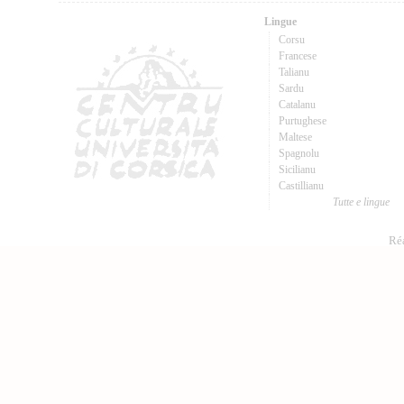
Lingue
Corsu
Francese
Talianu
Sardu
Catalanu
Purtughese
Maltese
Spagnolu
Sicilianu
Castillianu
Tutte e lingue
Réa