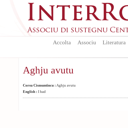
Aller au contenu principal
Accolta
Associu
Literatura
Aghju avutu
Corsu Cismuntincu :
Aghju avutu
English :
I had