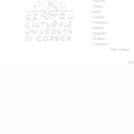
Francese
Talianu
Sardu
Catalanu
Purtughese
Maltese
Spagnolu
Sicilianu
Castillianu
Tutte e lingue
Réa