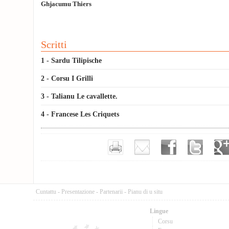
Ghjacumu Thiers
Scritti
1 - Sardu Tilipische
2 - Corsu I Grilli
3 - Talianu Le cavallette.
4 - Francese Les Criquets
Cuntattu
-
Presentazione
-
Partenarii
-
Pianu di u situ
Lingue
Corsu