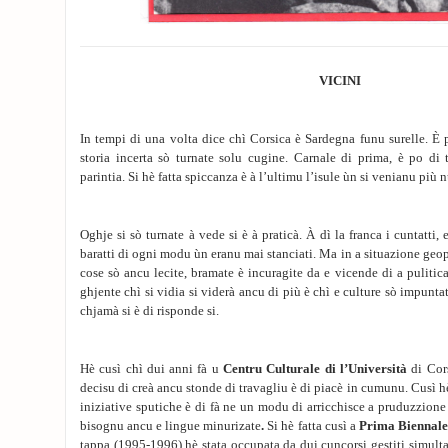
VICINI
In tempi di una volta dice chì Corsica è Sardegna funu surelle. È 
storia incerta sò turnate solu cugine. Carnale di prima, è po di 
parintia. Si hè fatta spiccanza è à l’ultimu l’isule ùn si venianu più n
Oghje si sò turnate à vede si è à praticà. À dì la franca i cuntatti, 
baratti di ogni modu ùn eranu mai stanciati. Ma in a situazione geopul
cose sò ancu lecite, bramate è incuragite da e vicende di a pulitic
ghjente chì si vidia si viderà ancu di più è chì e culture sò impunta
chjamà si è di risponde si.
Hè cusì chì dui anni fà u
Centru Culturale di l’Università
di Cor
decisu di creà ancu stonde di travagliu è di piacè in cumunu. Cusì hè
iniziative sputiche è di fà ne un modu di arricchisce a pruduzzione 
bisognu ancu e lingue minurizate
.
Si hè fatta cusì a
Prima Biennale
tappa (1995-1996) hè stata occupata da dui cuncorsi gestiti simult