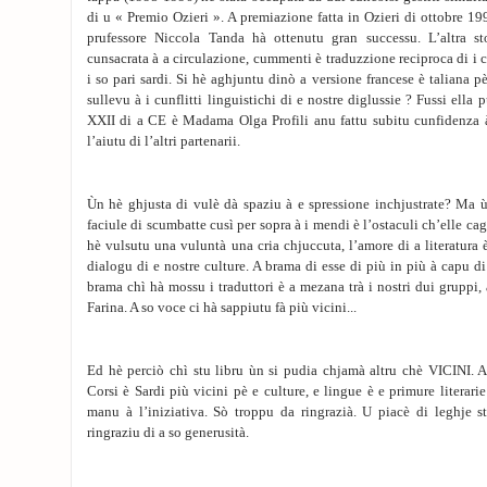
di u « Premio Ozieri ». A premiazione fatta in Ozieri di ottobre 19
prufessore Niccola Tanda hà ottenutu gran successu. L’altra s
cunsacrata à a circulazione, cummenti è traduzzione reciproca di i c
i so pari sardi. Si hè aghjuntu dinò a versione francese è taliana 
sullevu à i cunflitti linguistichi di e nostre diglussie ? Fussi ella 
XXII di a CE è Madama Olga Profili anu fattu subitu cunfidenza à
l’aiutu di l’altri partenarii.
Ùn hè ghjusta di vulè dà spaziu à e spressione inchjustrate? Ma ù
faciule di scumbatte cusì per sopra à i mendi è l’ostaculi ch’elle c
hè vulsutu una vuluntà una cria chjuccuta, l’amore di a literatura
dialogu di e nostre culture. A brama di esse di più in più à capu di s
brama chì hà mossu i traduttori è a mezana trà i nostri dui gruppi,
Farina. A so voce ci hà sappiutu fà più vicini...
Ed hè perciò chì stu libru ùn si pudia chjamà altru chè VICINI. A
Corsi è Sardi più vicini pè e culture, e lingue è e primure literarie
manu à l’iniziativa. Sò troppu da ringrazià. U piacè di leghje s
ringraziu di a so generusità.