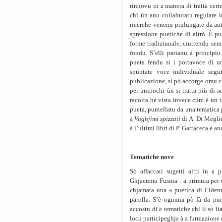
rinnovu in a manera di trattà cert
chì ùn anu cullaburatu regulare i
ricerche venenu prulungate da aut
spressione puetiche di altrò. È pu
forme tradiziunale, ciuttendu sem
fondu. S’elli parianu à principiu
pueta fendu si i portavoce di u
spuntate voce individuale segui
publicazione, si pò accorge omu c
per unipochi ùn si tratta più di a
racolta hè vista invece cum’è un 
pueta, puntellatu da una tematica p
à
Vaghjimi spizzati
di A. Di Megli
à l’ultimi libri di P. Gattaceca è a
Tematiche nove
Sò affaccati sugetti altri in a
Ghjacumu Fusina : a primura per u 
chjamata una « puetica di l’identi
parolla. S’è ognuna pò fà da pu
accostu di e tematiche chì li sò li
locu participeghja à a furmazione d