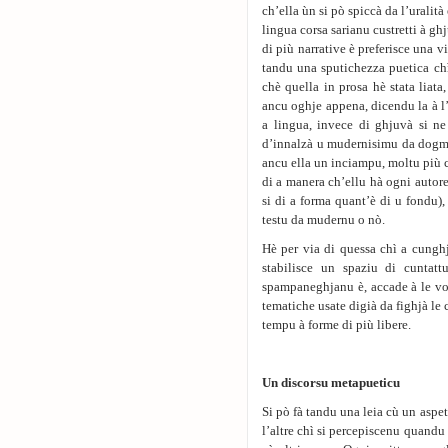
ch’ella ùn si pò spiccà da l’uralità
lingua corsa sarianu custretti à ghj
di più narrative è preferisce una 
tandu una sputichezza puetica chì
chè quella in prosa hè stata liata
ancu oghje appena, dicendu la à l’a
a lingua, invece di ghjuvà si ne
d’innalzà u mudernisimu da dogma,
ancu ella un inciampu, moltu più c
di a manera ch’ellu hà ogni autor
si di a forma quant’è di u fondu), 
testu da mudernu o nò.
Hè per via di quessa chì a cunghj
stabilisce un spaziu di cuntatt
spampaneghjanu è, accade à le vol
tematiche usate digià da fighjà le 
tempu à forme di più libere.
Un discorsu metapueticu
Si pò fà tandu una leia cù un aspet
l’altre chì si percepiscenu quandu 