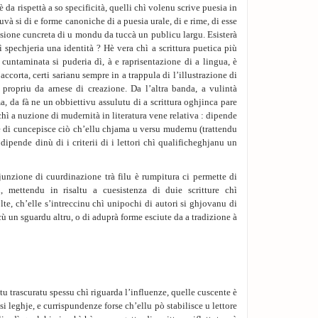
 è da rispettà a so specificità, quelli chì volenu scrive puesia in
uvà si di e forme canoniche di a puesia urale, di e rime, di esse
visione cuncreta di u mondu da tuccà un publicu largu. Esisterà
 spechjeria una identità ? Hè vera chì a scrittura puetica più
, cuntaminata si puderia dì, à e raprisentazione di a lingua, è
ccorta, certi sarianu sempre in a trappula di l’illustrazione di
 propriu da arnese di creazione. Da l’altra banda, a vulintà
 da fà ne un obbiettivu assulutu di a scrittura oghjinca pare
hì a nuzione di mudernità in literatura vene relativa : dipende
e di cuncepisce ciò ch’ellu chjama u versu mudernu (trattendu
dipende dinù di i criterii di i lettori chì qualificheghjanu un
unzione di cuurdinazione trà filu è rumpitura ci permette di
u, mettendu in risaltu a cuesistenza di duie scritture chì
te, ch’elle s’intreccinu chì unipochi di autori si ghjovanu di
cù un sguardu altru, o di aduprà forme esciute da a tradizione à
tu trascuratu spessu chì riguarda l’influenze, quelle cuscente è
si leghje, e currispundenze forse ch’ellu pò stabilisce u lettore