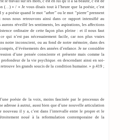
t le travail sur les mots, c’est en lui qu’il a sa beauté, c’est de
on (…) » / « Je vous disais tout à l’heure que la poésie, c’est
l y a poésie quand le mot ‘‘arbre’’ ou le mot ‘‘pierre’’ prennent
i nous nous retrouvons ainsi dans ce rapport intensifié au
aurons réveillé les sentiments, les aspirations, les affections
istence ordinaire de cette façon plus pleine : et il nous faut
ce qui n’est pas nécessairement facile, car nos plus vraies
ns notre inconscient, ou au fond de notre mémoire, dans des
 compris, d’événements des années d’enfance. Je ne considère
ession d’une pensée consciente et présente mais comme la
a profondeur de la vie psychique. en descendant ainsi en soi-
 retrouve les grands soucis de la condition humaine. » p.419 ;
’une poésie de la voix, moins fascinée par le processus de
e adresse à autrui, aussi bien que d’une nouvelle articulation
e nouveau il y a, c’est dans l’intervalle entre le propre et le
, étroitement noué à la reformulation contemporaine de la