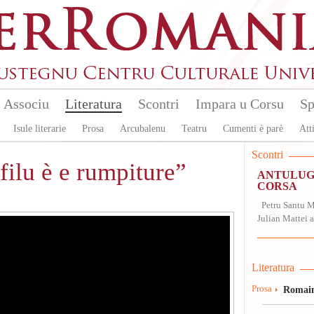
Associu
Literatura
Scontri
Impara u Corsu
Sp
Isule literarie
Prosa
Arcubalenu
Teatru
Cumenti è parè
Atti
Scontri
filu è e rumpiture”
ANTULUGI
CORSA
Petru Santu Me
Julian Mattei a
Literatura
Prosa
Romain