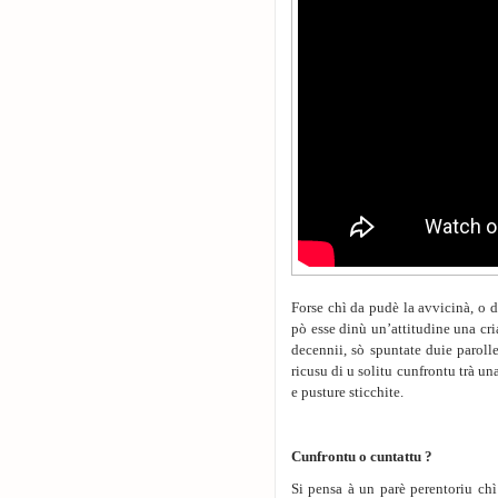
Forse chì da pudè la avvicinà, o 
pò esse dinù un’attitudine una cri
decennii, sò spuntate duie paroll
ricusu di u solitu cunfrontu trà un
e pusture sticchite.
Cunfrontu o cuntattu ?
Si pensa à un parè perentoriu chì