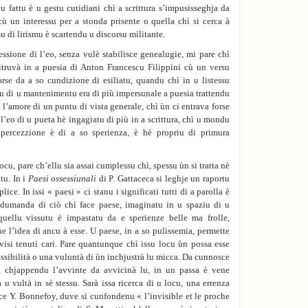
u fattu è u gestu cutidiani chì a scrittura s’impusisseghja da
cù un interessu per a stonda prisente o quella chì si cerca à
su di lirismu è scartendu u discorsu militante.
ssione di l’eo, senza vulè stabilisce genealugie, mi pare chì
ritruvà in a puesia di Anton Francescu Filippini cù un versu
rse da a so cundizione di esiliatu, quandu chì in u listessu
du di u mantenimentu era di più impersunale a puesia trattendu
i l’amore di un puntu di vista generale, chì ùn ci entrava forse
l’eo di u pueta hè ingagiatu di più in a scrittura, chì u mondu
percezzione è di a so sperienza, è hè propriu di primura
ocu, pare ch’ellu sia assai cumplessu chì, spessu ùn si tratta nè
ttu. In i
Paesi ossessiunali
di P. Gattaceca si leghje un raportu
ice. In issi « paesi » ci stanu i significati tutti di a parolla è
 dumanda di ciò chì face paese, imaginatu in u spaziu di u
quellu vissutu è impastatu da e sperienze belle ma frolle,
ne l’idea di ancu à esse. U paese, in a so pulissemia, permette
 visi tenuti cari. Pare quantunque chì issu locu ùn possa esse
ssibilità o una vuluntà di ùn inchjustrà lu micca. Da cunnosce
i, chjappendu l’avvinte da avvicinà lu, in un passa è vene
 u vultà in sè stessu. Sarà issa ricerca di u locu, una errenza
dice Y. Bonnefoy, duve si cunfondenu « l’invisible et le proche