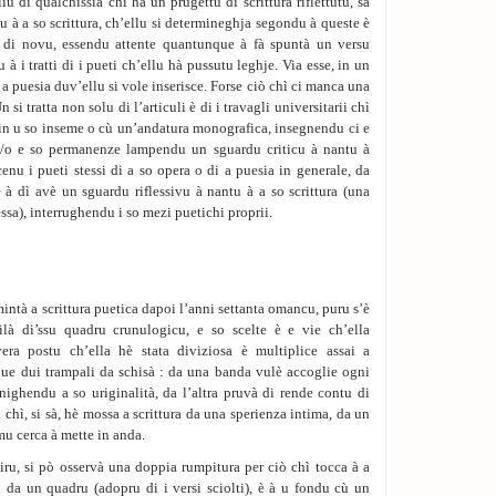
liu dì qualchissia chì hà un prugettu di scrittura riflettutu, sà
u à a so scrittura, ch’ellu si determineghja segondu à queste è
à di novu, essendu attente quantunque à fà spuntà un versu
à i tratti di i pueti ch’ellu hà pussutu leghje. Via esse, in un
 a puesia duv’ellu si vole inserisce. Forse ciò chì ci manca una
si tratta non solu di l’articuli è di i travagli universitarii chì
 in u so inseme o cù un’andatura monografica, insegnendu ci e
è/o e so permanenze lampendu un sguardu criticu à nantu à
cenu i pueti stessi di a so opera o di a puesia in generale, da
e à dì avè un sguardu riflessivu à nantu à a so scrittura (una
tessa), interrughendu i so mezi puetichi proprii.
intà a scrittura puetica dapoi l’anni settanta omancu, puru s’è
à di’ssu quadru crunulogicu, e so scelte è e vie ch’ella
ra postu ch’ella hè stata diviziosa è multiplice assai a
ue dui trampali da schisà : da una banda vulè accoglie ogni
ighendu a so uriginalità, da l’altra pruvà di rende contu di
chì, si sà, hè mossa a scrittura da una sperienza intima, da un
omu cerca à mette in anda.
igiru, si pò osservà una doppia rumpitura per ciò chì tocca à a
i da un quadru (adopru di i versi sciolti), è à u fondu cù un