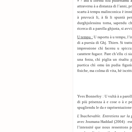
» ? Ind’u litessu filu puderiamu a
attraversu à a distanza di l’anni, p
scartu à tempu malinconica è ironic
à pruvucà li, à fà li spuntà pe
durghjulessinu torna, sapendu ch
ricerca di a parolla ghjusta, si av
U tempu :
U raportu à u tempu, l’in
di a puesia di Ghj. Thiers. Si trat
impressione chì facenu u spiccu
carattere fugace. Pare ch’ellu ci s
una forza, chì piglia un risaltu 
puetica chì omu ùn pudia figurà 
fisiche, ma colma di vita, hè iscritt
Yves Bonnefoy : U vultà à a paroll
di più prisenza à e cose o à e p
spugliendu le da e raprisentazion
L’Inachevable. Entretiens sur la
avec Joumana Haddad (2004) : esse p
l’intensité que nous ressentons 