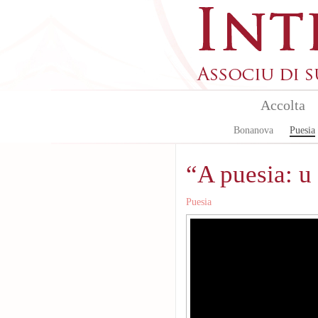
Aller au contenu principal
Accolta
Bonanova
Puesia
“A puesia: u 
Puesia