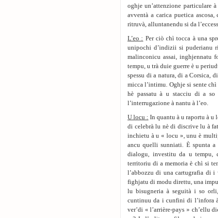
oghje un’attenzione particulare à 
avventà a carica puetica ascosa, 
ritruvà, alluntanendu si da l’ecces
L’eo :
Per ciò chì tocca à una spre
unipochi d’indizii si puderianu 
malinconicu assai, inghjennatu fo
tempu, u trà duie guerre è u periu
spessu di a natura, di a Corsica, d
micca l’intimu. Oghje si sente chì 
hè passatu à u stacciu di a so 
l’interrugazione à nantu à l’eo.
U locu :
In quantu à u raportu à u l
di celebrà lu nè di discrive lu à fa
inchietu à u « locu », unu è multipl
ancu quelli sunniati. È spunta a
dialogu, investitu da u tempu, 
territoriu di a memoria è chì si te
l’abbozzu di una cartugrafia di i
fighjatu di modu direttu, una impu
lu bisugneria à seguità i so orl
cuntinuu da i cunfini di l’infora à
ver’di « l’arrière-pays » ch’ellu 