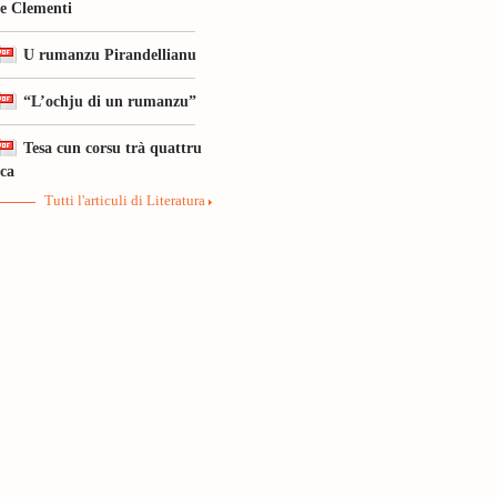
le Clementi
U rumanzu Pirandellianu
“L’ochju di un rumanzu”
Tesa cun corsu trà quattru
ica
Tutti l'articuli di Literatura