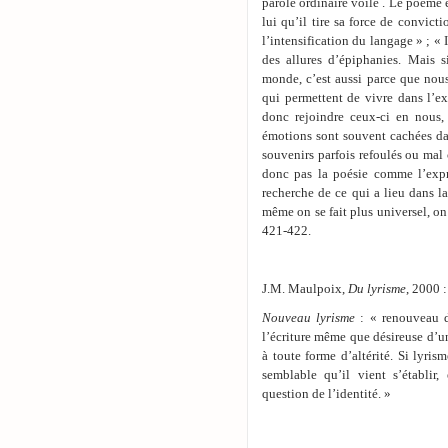
parole ordinaire voile . Le poème es
lui qu’il tire sa force de convicti
l’intensification du langage » ; « I
des allures d’épiphanies. Mais s
monde, c’est aussi parce que nous 
qui permettent de vivre dans l’ex
donc rejoindre ceux-ci en nous, 
émotions sont souvent cachées da
souvenirs parfois refoulés ou mal
donc pas la poésie comme l’expr
recherche de ce qui a lieu dans l
même on se fait plus universel, on
421-422.
J.M. Maulpoix,
Du lyrisme
, 2000 :
Nouveau lyrisme
: « renouveau d
l’écriture même que désireuse d’un
à toute forme d’altérité. Si lyrism
semblable qu’il vient s’établir
question de l’identité. »