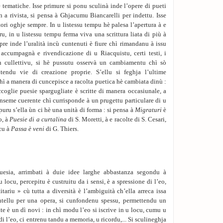
e tematiche. Isse primure si ponu sculinà inde l’opere di pueti
n a rivista, si pensa à Ghjacumu Biancarelli per indettu. Isse
ori oghje sempre. In u listessu tempu hè palesa l’apertura à e
ru, in u listessu tempu ferma viva una scrittura liata di più à
pre inde l’uralità incù cuntenuti è fiure chì rimandanu à issu
 accumpagnà e rivendicazione di u Riacquistu, certi testi, i
n cullettivu, si hè pussutu osservà un cambiamentu chì sò
tendu vie di creazione proprie. S’ellu si feghja l’ultime
hì a manera di cuncepisce a racolta puetica hè cambiata dinù :
ccoglie puesie spargugliate è scritte di manera occasiunale, a
inseme cuerente chì currisponde à un prugettu particulare di u
uru s’ella ùn ci hè una unità di forma : si pensa à
Migraturi
è
o, à
Puesie di a curtalina
di S. Moretti, à e racolte di S. Cesari,
ncu à
Passa è veni
di G. Thiers.
 puesia, arrimbati à duie idee larghe abbastanza segondu à
locu, percepitu è custruitu da i sensi, è a spressione di l’eo,
tariu » cù tutta a diversità è l’ambiguità ch’ella arreca issa
ntellu per una opera, si cunfondenu spessu, permettendu un
ate è un dì novi : in chì modu l’eo si iscrive in u locu, cumu u
i l’eo, ci entrenu tandu a memoria, u ricordu,... Si sculineghja