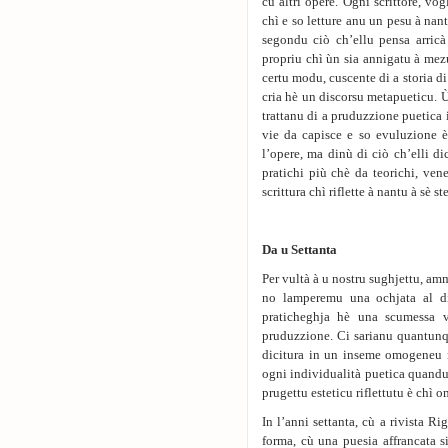
cù altri opere. Ogni scrittore, vog
chì e so letture anu un pesu à nant
segondu ciò ch’ellu pensa arric
propriu chì ùn sia annigatu à mezu 
certu modu, cuscente di a storia di
cria hè un discorsu metapueticu. Ùn 
trattanu di a pruduzzione puetica
vie da capisce e so evuluzione 
l’opere, ma dinù di ciò ch’elli di
pratichi più chè da teorichi, ven
scrittura chì riflette à nantu à sè s
Da u Settanta
Per vultà à u nostru sughjettu, amm
no lamperemu una ochjata al dil
praticheghja hè una scumessa ve
pruduzzione. Ci sarianu quantunq
dicitura in un inseme omogeneu n
ogni individualità puetica quandu 
prugettu esteticu riflettutu è chì 
In l’anni settanta, cù a rivista R
forma, cù una puesia affrancata s