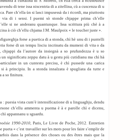
mmintà a curtalina di S. Moretti, ch’ella cerca à ricustruisce
ruvendu di tene issa niscentria di a zitellina, cù a cuscenza di u
a. Pare ch’ella ùn si lasci impusessà da i ricordi, ma piuttostu
r via di i sensi. I puemi sò stonde chjappe prima ch’elle
’elle si ne anderanu quantunque. Issa scrittura più chè à a
vicina à ciò ch’ellu chjama J.M. Maulpoix « le toucher juste ».
figureghja forse a puetica di a stonda, chì hè unu di i puntelli
teria forse di un tempu lisciu incrinatu da mumeni di vita o da
, chjappi da l’autore da insiegnà a so prufundezza è u so
ia un siginificatu zeppu datu à u gestu più cutidianu ma chì hà
particulare in un cuntestu precisu, è chì pussede una carica
si à principiu. In a stonda innalzata è spugliata da tutte e
a a so finitura.
a : puesia vista cum’è intensificazione di u linguaghju, dendu
ersone ch’ellu ammenta u puema è à e parolle chì e dicenu,
e chì appannanu u sguardu.
 poésie 1990-2010
, Paris, Le Livre de Poche, 2012. Entretien
ueta « c’est travailler sur les mots pour les faire s’emplir de
parfois dans la présence des choses ou des êtres mais que la