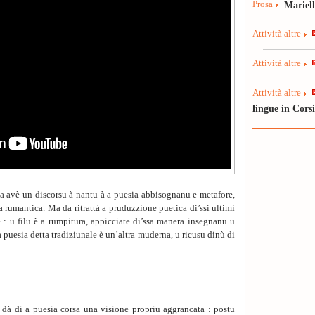
Prosa
Mariel
Attività altre
Attività altre
Attività altre
lingue in Cors
da avè un discorsu à nantu à a puesia abbisognanu e metafore,
a rumantica. Ma da ritrattà a pruduzzione puetica di’ssi ultimi
e : u filu è a rumpitura, appicciate di’ssa manera insegnanu u
a puesia detta tradiziunale è un’altra muderna, u ricusu dinù di
 dà di a puesia corsa una visione propriu aggrancata : postu