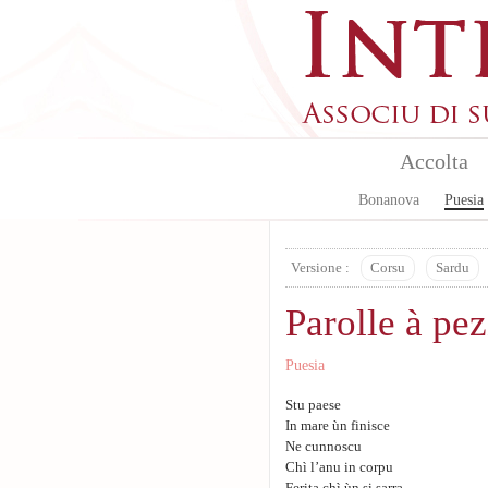
Aller au contenu principal
Accolta
Bonanova
Puesia
Versione :
Corsu
Sardu
Parolle à pez
Puesia
Stu paese
In mare ùn finisce
Ne cunnoscu
Chì l’anu in corpu