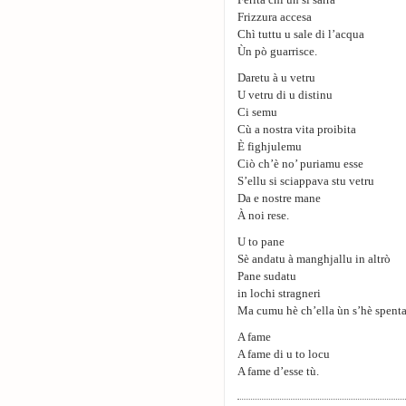
Ferita chì ùn si sarra
Frizzura accesa
Chì tuttu u sale di l’acqua
Ùn pò guarrisce.
Daretu à u vetru
U vetru di u distinu
Ci semu
Cù a nostra vita proibita
È fighjulemu
Ciò ch’è no’ puriamu esse
S’ellu si sciappava stu vetru
Da e nostre mane
À noi rese.
U to pane
Sè andatu à manghjallu in altrò
Pane sudatu
in lochi stragneri
Ma cumu hè ch’ella ùn s’hè spent
A fame
A fame di u to locu
A fame d’esse tù.