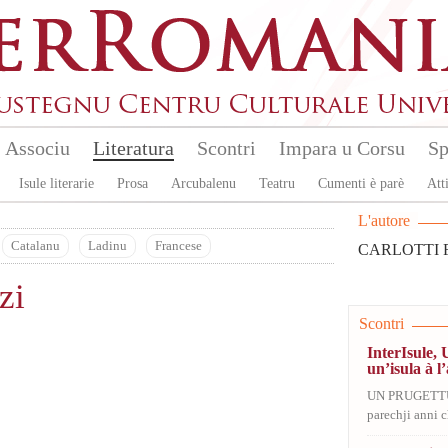
Associu
Literatura
Scontri
Impara u Corsu
Sp
Isule literarie
Prosa
Arcubalenu
Teatru
Cumenti è parè
Atti
L'autore
Catalanu
Ladinu
Francese
CARLOTTI F
zi
Scontri
InterIsule, 
un’isula à l’
UN PRUGETT
parechji anni ch