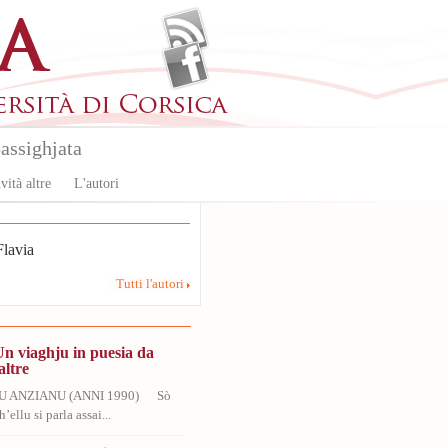
assighjata
vità altre
L'autori
lavia
Tutti l'autori
Un viaghju in puesia da
altre
U ANZIANU (ANNI 1990) Sò
’ellu si parla assai...