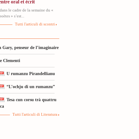
ntre oral et écrit
dans le cadre de la semaine du «
oètes » s’est...
Tutti l'articuli di scontri
 Gary, penseur de l’imaginaire
le Clementi
U rumanzu Pirandellianu
“L’ochju di un rumanzu”
Tesa cun corsu trà quattru
ica
Tutti l'articuli di Literatura