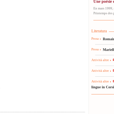
Une poésie e
En mars 1999, 
Printemps des p
Literatura
Prosa
Romain
Prosa
Mariel
Attività altre
Attività altre
Attività altre
lingue in Cors
a