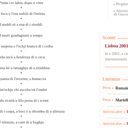
Prima i to labra, dopu u vinu
Pregària
*
Antonio
 focu o l'oru nubili di l'istintu
de Giaco
*
I steddi sò a risa di i ziteddi
*
I morti guadagnani u tempu
Scontri
*
Lisboa 2001
 suspesa o l'ochji biancu di i corba
*
In u 2001, a ci
eda incù a fundezza di u cecu
internaziunale 
*
isia hè u tatuaghju di a zitiddina
*
Literatura
guanta di l'invernu, a fumaccia
*
Prosa
Romain
st'ochju chì ascolta trà l'ombri
*
Prosa
Mariel
u ricattà u filu persu di i scemi
*
di i corpa, a boci è u ribombu di u silenziu
Attività altre
*
 silenziu, a carri di u bughju
Attività altre
*