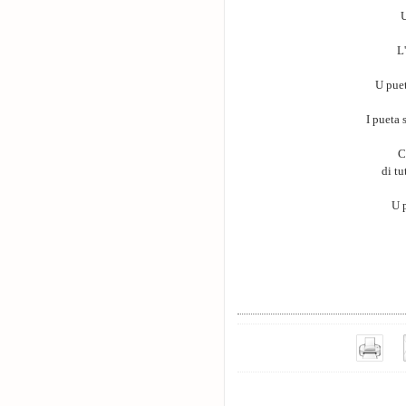
U
L
U puet
I pueta 
C
di tu
U p