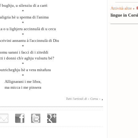
 bughju, u silenziu di a carri
Attività altre
*
lingue in Cors
'aligria hè u sperma di l'anima
*
a o u lighjeru accinnulà di u cecu
*
scrivini annantu à l'accinnulà di Diu
*
omu sarani i facci di i ziteddi
tti i donni ch'e aghju vulsutu bè?
*
utricheghju hè a vera mitafura
*
Allignarani i me libra,
ma micca i me pinsera
Tutti l'articuli di « Corsu »