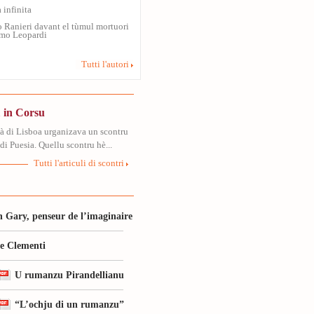
 infinita
 Ranieri davant el tùmul mortuori
mo Leopardi
Tutti l'autori
 in Corsu
tà di Lisboa urganizava un scontru
di Puesia. Quellu scontru hè...
Tutti l'articuli di scontri
 Gary, penseur de l’imaginaire
le Clementi
U rumanzu Pirandellianu
“L’ochju di un rumanzu”