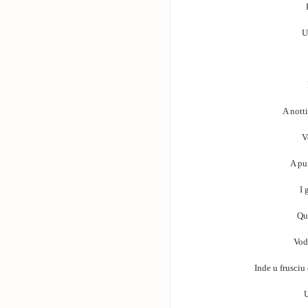
U
A notti
V
A pu
I 
Qui
Vodd
Inde u frusciu 
U