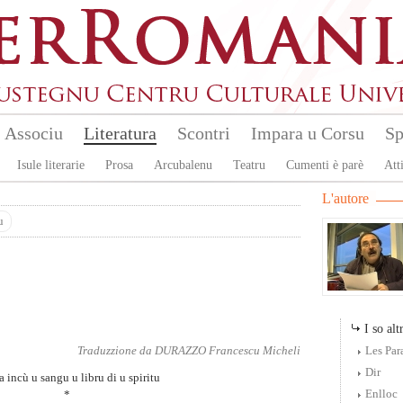
Associu
Literatura
Scontri
Impara u Corsu
Sp
Isule literarie
Prosa
Arcubalenu
Teatru
Cumenti è parè
Atti
L'autore
u
I so altr
Traduzzione da
DURAZZO Francescu Micheli
Les Par
Dir
a incù u sangu u libru di u spiritu
Enlloc
*