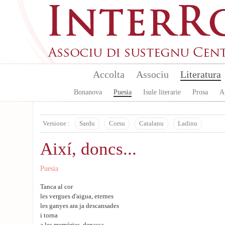
Aller au contenu principal
Accolta
Associu
Literatura
Bonanova
Puesia
Isule literarie
Prosa
A
Versione :
Sardu
Corsu
Catalanu
Ladinu
Així, doncs...
Puesia
Tanca al cor
les vergues d'aigua, eternes
les ganyes ara ja descansades
i torna