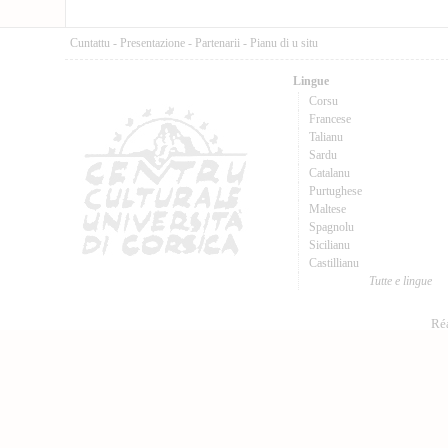
Cuntattu
-
Presentazione
-
Partenarii
-
Pianu di u situ
Lingue
Corsu
Francese
Talianu
Sardu
Catalanu
Purtughese
Maltese
Spagnolu
Sicilianu
Castillianu
Tutte e lingue
Réa