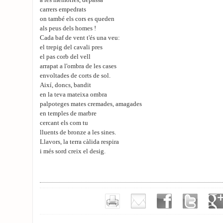
a les memòries, depassa
carrers empedrats
on també els cors es queden
als peus dels homes !
Cada baf de vent t'és una veu:
el trepig del cavali pres
el pas corb del vell
arrapat a l'ombra de les cases
envoltades de corts de sol.
Així, doncs, bandit
en la teva mateixa ombra
palpoteges mates cremades, amagades
en temples de marbre
cercant els com tu
lluents de bronze a les sines.
Llavors, la terra càlida respira
i més sord creix el desig.