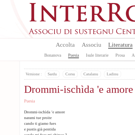
Aller au contenu principal
Accolta
Associu
Literatura
Bonanova
Puesia
Isule literarie
Prosa
A
Versione :
Sardu
Corsu
Catalanu
Ladinu
Drommi-ischìda 'e amore
Puesia
Drommi-ischìda ‘e amore
narami tue proite
cando ti giamo fues
e pustis già pentida