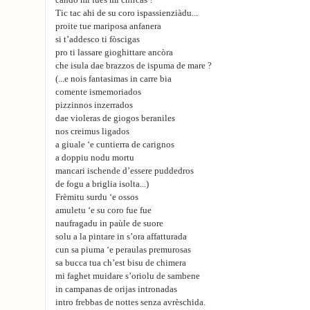
cando mi fues mi chircas ?
Tic tac ahi de su coro ispassienziàdu...
proite tue mariposa anfanera
si t’addesco ti fòscigas
pro ti lassare gioghittare ancòra
che isula dae brazzos de ispuma de mare ?
(...e nois fantasimas in carre bia
comente ismemoriados
pizzinnos inzerrados
dae violeras de giogos beraniles
nos creimus ligados
a giuale ‘e cuntierra de carignos
a doppiu nodu mortu
mancari ischende d’essere puddedros
de fogu a briglia isolta...)
Frèmitu surdu ‘e ossos
amuletu ‘e su coro fue fue
naufragadu in paùle de suore
solu a la pintare in s’ora affatturada
cun sa piuma ‘e peraulas premurosas
sa bucca tua ch’est bisu de chimera
mi faghet muidare s’oriolu de sambene
in campanas de orijas intronadas
intro frebbas de nottes senza avrèschida.