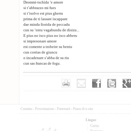
Drommi-ischìda ‘e amore
si t’abbrazzo mi fues
si t’isolvo est pius gherra
prima de ti lassare iscappare
dae minda fiorida de peccadu
cun su ‘entu vagabundu de disizu...
E pius no isco pius no isco abberu
si impresonare amore
est comente a trobeire su bentu
cun corrias de giuncu
o incadenare s’abba de su riu
cun sas francas de fogu.
Cuntattu
-
Presentazione
-
Partenarii
-
Pianu di u situ
Lingue
Corsu