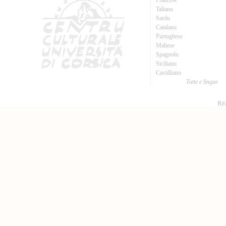
Francese
Talianu
Sardu
Catalanu
Purtughese
Maltese
Spagnolu
Sicilianu
Castillianu
Tutte e lingue
Réa