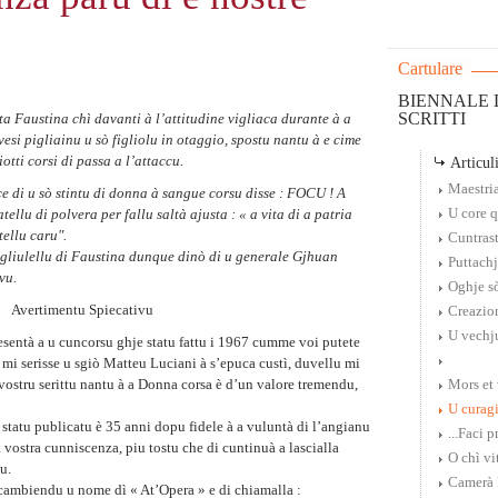
Cartulare
BIENNALE D
SCRITTI
a Faustina chì davanti à l’attitudine vigliaca durante à a
esi pigliainu u sò figliolu in otaggio, spostu nantu à e cime
iotti corsi di passa a l’attaccu.
Articuli
Maestri
ce di u sò stintu di donna à sangue corsu disse : FOCU ! A
U core q
ellu di polvera per fallu saltà ajusta : « a vita di a patria
tellu caru".
Cuntrast
igliulellu di Faustina dunque dinò di u generale Gjhuan
Puttachj
vu.
Oghje sò
Avertimentu Spiecativu
Creazio
U vechj
resentà a u cuncorsu ghje statu fattu i 1967 cumme voi putete
 mi serisse u sgiò Matteu Luciani à s’epuca custì, duvellu mi
ostru serittu nantu à a Donna corsa è d’un valore tremendu,
Mors et 
U curagi
tatu publicatu è 35 anni dopu fidele à a vuluntà di l’angianu
...Faci 
a vostra cunniscenza, piu tostu che di cuntinuà a lascialla
O chì vit
u.
Camerà
cambiendu u nome dì « At’Opera » e di chiamalla :