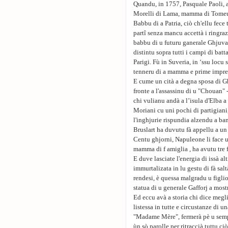
Quandu, in 1757, Pasquale Paoli, 
Morelli di Lama, mamma di Tomeu C
Babbu di a Patria, ciò ch'ellu fe
partî senza mancu accettà i ringra
babbu di u futuru ganerale Ghjuva
distintu sopra tutti i campi di batt
Parigi. Fù in Suveria, in ‘ssu locu
tenneru di a mamma e prime impres
E cume un cità a degna sposa di Gh
fronte a l'assassinu di u "Chouan" 
chi vulianu andà a l’isula d'Elba a
Moriani cu uni pochi di partigiani,
l'inghjurie rispundia alzendu a ban
Bruslart ha duvutu fà appellu a un
Centu ghjorni, Napuleone li face u
mamma di f amiglia , ha avutu tre f
E duve lasciate l'energia di issà a
immurtalizata in lu gestu di fà salt
rendesi, è quessa malgradu u figlio
statua di u generale Gafforj a mos
Ed eccu avà a storia chi dice megl
listessa in tutte e circustanze di 
"Madame Mère", fermerà pè u sempre 
ùn sò parolle per ritraccià tuttu ci