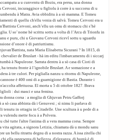
accampatu a u cunventu di Boziu, era persu, una donna
ervoni, incuraggisce u figliolu à corre à u succorsu di u
ce tumbendu à Matra. Avia obbiditu à a sò mamma. E Tomeu
ziamenti di quellu ch'ellu venia di salvà. Tomeu Cervoni era u
n'Battista Cervoni, anch’ellu un omu di stomacu chi s’hè
aglia. U so’ nome hè scrittu sottu a volta di l’Arcu di Trionfu in
 sanu e puru, chi u Giovanu Cervoni ricevî sottu u sguardu
sione d’onore è di patriuttismu.
juvan'Battista, nata Maria Elisabetta Sicurani ? In 1815, di
- chevalier de Bruslart - hà im editu l'imbarcamentu di i siccarj
 tumbà à Napuleone. Sarrata dentru à a sò casa di Cioti di
 ha tenutu fronte à l’ignobile Bruslart. A e somazione e a
dera à tre culori. Per piglialla nanzu u ritornu di Napuleone,
 cannone è 400 omi di a guarnigione di Bastia. Durante i
n'accolta affettuosa. El morta u 5 di ottobre 1827. Brava
iglioli : dui masci e una femina.
ltra donna corsa : a moglia di Ghjuvan Petru Gafforj
à a sò casa abbinta dà i Genuvesi ; sì nimu li parlava di
li tenutu in ottagiu in Citadelle. Une scultura à u pede di a
tra vulendu mette focu à a Polvera.
iu chè tutte l'altre l'anima di a vera mamma corsa. Sempre
una vita agitata, a signora Letizia, chiamata dà u mondu sanu
un bellu ritrattu degnu di a nostra razza. A issa zitella chi
ò chi ella rapresenta di bellezza, d'eleganza, di buntà è di