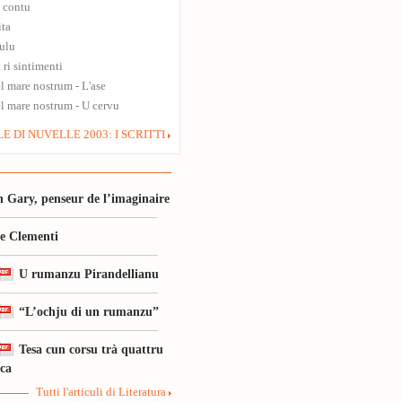
u contu
ita
àulu
 ri sintimenti
l mare nostrum - L'ase
l mare nostrum - U cervu
E DI NUVELLE 2003: I SCRITTI
 Gary, penseur de l’imaginaire
le Clementi
U rumanzu Pirandellianu
“L’ochju di un rumanzu”
Tesa cun corsu trà quattru
ica
Tutti l'articuli di Literatura