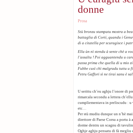
donne
Prosa
Stù bronzu stampatu mostra a beat
battaglia di Corti, quandu i Genuv
di a citatella per scuragisce i patr
Ella ùn nì stendu à sente chè a vo
l’assaltu ! Poi agguantendu u carat
passa prima che quella di u mio zi
Fubbe cusì chì malgradu tuttu u f
Petru Gaffori sì ne tirai sanu è sal
U serittu ch’eu aghju l’onore di p
rimarcala secondu a lettera ch’ellu
cumpliementava in preliscudu : u v
etc…
Per stù mudiu dunque un n’hè mai s
direttore di Paese Corsu a portu à 
dorme dentru un scagnu di tavulin
Oghje aghju pensatu di fà megliu 