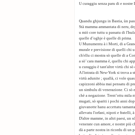
U curaggiu senza paru di e nostre 
Quandu ghjungu in Bastia, ùn pass
Stà mamma ammantata di neru, degn
u miò core tuttu u passatu di l'Isu
quelle d’oghje è quelle di prima.
U Munumentu à i Morti, di a Grande
murale e previsione di quelli chi 
ch'ellu ci mostra sò quelle di a C
a sò’ cara mamma è, quellu chi appr
u curaggiu è tant'altre virtù chi sò 
A l'intrata di New-York si trova a s
virtù adunite ; quallà, ci vole quas
capizzoni abbia mai pensatu di pre
un simbulu di venerazione. Ci sò e 
chè a negazione. Trent’ottu mila mo
mugati, sò spariti i pochi anni do
giuvanotte hanu accettatu tamant
allevatu l'orfani, nipoti e fratelli,
D'altre mamme, in altri paesi, un 
venerate cun amore, e nostre più c
dà a parte nostra in ricordu di un 