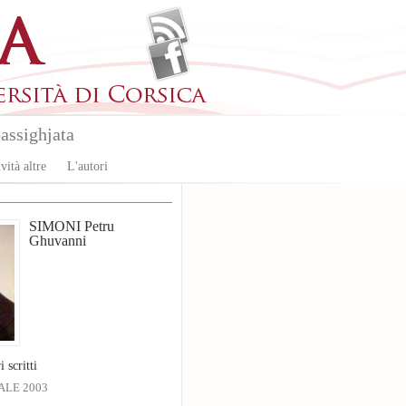
assighjata
vità altre
L'autori
SIMONI Petru
Ghuvanni
ntext_dossier.tpl.php
).
ntext_dossier.tpl.php
).
ntext_dossier.tpl.php
).
i scritti
ALE 2003