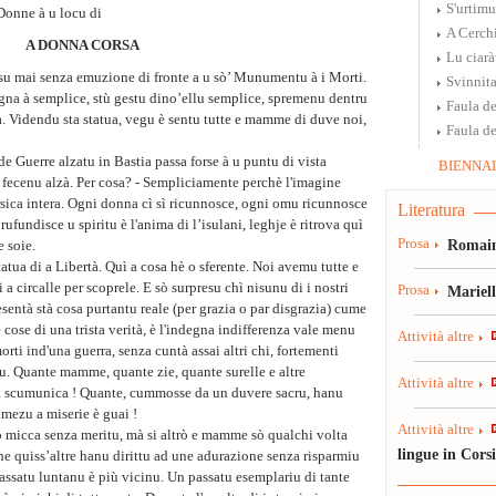
S'urtim
Donne à u locu di
A Cerch
A DONNA CORSA
Lu ciar
u mai senza emuzione di fronte a u sò’ Munumentu à i Morti.
Svinnita
a à semplice, stù gestu dino’ellu semplice, spremenu dentru
Faula de
la. Videndu sta statua, vegu è sentu tutte e mamme di duve noi,
Faula de
 Guerre alzatu in Bastia passa forse à u puntu di vista
BIENNAL
u fecenu alzà. Per cosa? - Sempliciamente perchè l'imagine
orsica intera. Ogni donna cì sì ricunnosce, ogni omu ricunnosce
Literatura
ufundisce u spiritu è l'anima di l’isulani, leghje è ritrova quì
Prosa
Romain
e soie.
tatua di a Libertà. Quì a cosa hè o sferente. Noi avemu tutte e
i a circalle per scoprele. E sò surpresu chì nisunu di i nostri
Prosa
Mariel
sentà stà cosa purtantu reale (per grazia o par disgrazia) cume
cose di una trista verità, è l'indegna indifferenza vale menu
Attività altre
rti ind'una guerra, senza cuntà assai altri chi, fortementi
pu. Quante mamme, quante zie, quante surelle e altre
Attività altre
a scumunica ! Quante, cummosse da un duvere sacru, hanu
 à mezu a miserie è guai !
Attività altre
sò micca senza meritu, mà si altrò e mamme sò qualchi volta
lingue in Cors
he quiss’altre hanu dirittu ad une adurazione senza risparmiu
passatu luntanu è più vicinu. Un passatu esemplariu di tante