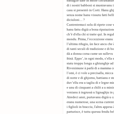
battaglie date in molte circustanze 
di i nostri babboni si mustravanu i
casu si presentò in Corti. Hanu ghj
senza nome hanu vissutu fatti bell
diciuloni.... ?
Cuntentemuci solu di ripete cose v
hanu fattu digià a bona riputazio
ch’è d'ella chì si tratte quì. In re
mondu. Prima, l’eccezzione eranu ra
l’ultimu rifugiu, ùn face ancu che 
di tanti seculi di tradizione e di 
dà a donna corsa cume un sullevu :
frinà. Eppo’, in ogni modu, s’ella 
statu troppu longu a ghiunghje ad 
Rivenimune à parlà di a mamma cor
l’omi, è ci vole a precisalla, micc
di notte e di ghjornu, battianu e s
duv’ellu era u tagliu di e legne mi
e unu di cinquant a chilò a u min
venianu à ingrussà u lignaghju in 
Atredeci anni, purtavanu digià u c
eranu numerose, una scena current
i figlioli in bracciu, l'altru appesu
parturisce, è tuttu quessu fendu b