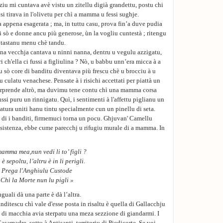
iu mi cuntava avè vistu un zitellu digià grandettu, postu chi
si tirava in l'olivetu per chì a mamma u fessi sughje.
a appena esagerata ; ma, in tuttu casu, prova fin’a duve pudia
i sò e donne ancu più generose, ùn la vogliu cuntestà ; ritengu
ne tastanu menu chè tandu.
una vecchja cantava u ninni nanna, dentru u vegulu azzigatu,
i ch'ella ci fussi a figliulina ? Nò, u babbu unn’era micca à a
u sò core di banditu diventava più frescu chè u brocciu à u
 culatu venachese. Pensate à i risichi accettati per piattà un
 surprende altrò, ma duvimu tene contu chì una mamma corsa
si puru un rinnigatu. Quì, i sentimenti à l'affettu piglianu un
natura uniti hanu tintu specialmente cun un pinellu di seta.
di i banditi, firmemuci torna un pocu. Ghjuvan' Camellu
 esistenza, ebbe cume parecchj u rifugiu murale di a mamma. In
amma mea,nun vedi li to’ figli ?
è sepoltu, l’altru è in li perigli.
Prega l'Anghiulu Custode
Chì la Morte nun lu pigli »
guali dà una parte è dà l’altra.
anditescu chì vale d'esse posta in risaltu è quella di Gallacchju
 di macchia avia sterpatu una meza sezzione di giandarmi. I