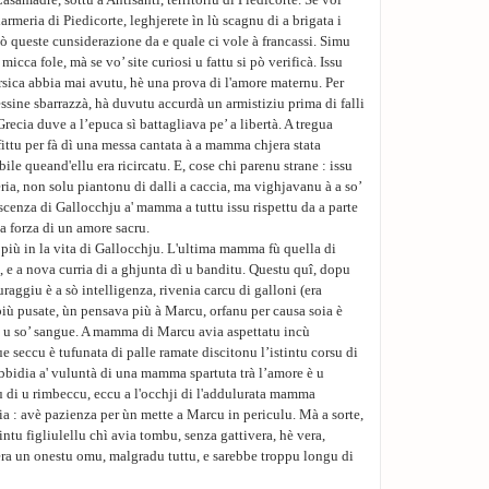
asamadre, sottu à Antisanti, territoriu di Piedicorte. Se voi
armeria di Piedicorte, leghjerete ìn lù scagnu di a brigata i
sò queste cunsiderazione da e quale ci vole à francassi. Simu
micca fole, mà se vo’ site curiosi u fattu si pò verificà. Issu
orsica abbia mai avutu, hè una prova di l'amore maternu. Per
ssine sbarrazzà, hà duvutu accurdà un armistiziu prima di falli
Grecia duve a l’epuca sì battagliava pe’ a libertà. A tregua
fittu per fà dì una messa cantata à a mamma chjera stata
ile queand'ellu era ricircatu. E, cose chi parenu strane : issu
ria, non solu piantonu di dalli a caccia, ma vighjavanu à a so’
niscenza di Gallocchju a' mamma a tuttu issu rispettu da a parte
 a forza di un amore sacru.
più in la vita di Gallocchju. L'ultima mamma fù quella di
, e a nova curria di a ghjunta dì u banditu. Questu quî, dopu
curaggiu è a sò intelligenza, rivenia carcu di galloni (era
iù pusate, ùn pensava più à Marcu, orfanu per causa soia è
à u so’ sangue. A mamma di Marcu avia aspettatu incù
e seccu è tufunata di palle ramate discitonu l’istintu corsu di
 abbidia a' vuluntà di una mamma spartuta trà l’amore è u
 di u rimbeccu, eccu a l'occhji di l'addulurata mamma
ia : avè pazienza per ùn mette a Marcu in periculu. Mà a sorte,
intu figliulellu chì avia tombu, senza gattivera, hè vera,
era un onestu omu, malgradu tuttu, e sarebbe troppu longu di