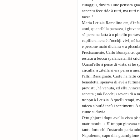
curaggiu, duvimu une pensata gradit
accentu fece ride à tutti, ma tutti 
razza !
Maria Letizia Ramolino era, d'infat
anni, quand'ella passava, i giuvano
sò persona fatta à u pinellu purta
capillera nera è l’occhji vivi, nè b
e persone maiò dicianu « a piccul
Precisamente, Carlu Bonaparte, qu
restatu à bocca spalancata. Hà cridu
Quand'ellu à perse di vista, si hè 
circalla, a zitella si era persa à 
l'altri. Rassignatu, Carlu hà fattu 
benedetta, sperava di avè a furtun
previstu, hè venuta, ed ellu, vince
accetta ; mà l’occhju severu di a m
troppu à Letizia. A quelli tempi, m
micca a burlà incù i sentimenti. A
cume si duvia.
Ottu ghjorni dopu avella vista pè 
matrimoniu. « E’ troppu giovana »
tantu forte chì l’ostaculu paria mi
Napuleone, capu di a guarnigione d