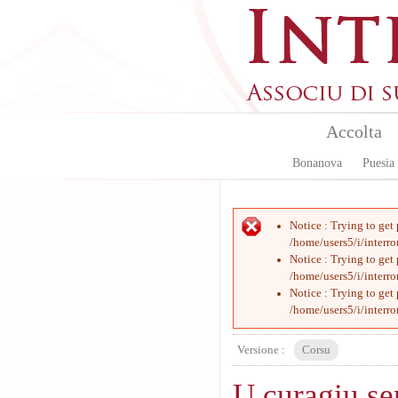
Aller au contenu principal
Accolta
Bonanova
Puesia
Message d'erreur
Notice
: Trying to get
/home/users5/i/interr
Notice
: Trying to get
/home/users5/i/interr
Notice
: Trying to get
/home/users5/i/interr
Versione :
Corsu
U curagiu se