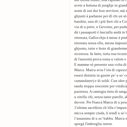
dui ultimi tombi, liha capulati in C
avete a furtuna di junghje in giand
nomi di issi dui bon servitori, mà 
ghjunti à parlanne per dî chi un sò 
banditu, unu di i più fieri chì a C
via di u prete, u Guvernu, per pude
dà i passaporti è lasciallu andà in 
ottenuta, Gallocchju à misse à pru
interrata senza ellu, messa impussib
ghjornu, tutte e forze di gianderme
sicurezza. In fattu, tutta issa ricu
di l'autorità prova torna u valore e
E mamme sò presente una volta di 
Marcu. Marcu avia l’età di capisce
essesi distintu in guerre pe’ u so’ 
cumandante) e di soldi. Cun idee p
tandu troppu niscentre per vindic
pazienza. A camisgia tinta di sangu
u zitellu chì, senza tante parolle,
duvere. Per Francà Marcu dì u pesu
1'ultimu sacrifiziu ch’ella s’impun
micca sempre cruda, li rendî u so' t
l’assassinu di u so’ babbu. Marcu 
spiegà l'imbrogliu interu.