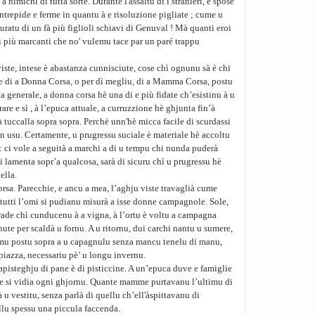
à nimichi di tutta sorte. Durante l'assaltu di i stranieri, e spose
ntrepide e ferme in quantu à e risoluzione pigliate ; cume u
uratu di un fà più figlioli schiavi di Genuval ! Mà quanti eroi
i più marcanti che no' vulemu tace par un paré trappu
iste, intese è abastanza cunnisciute, cose chì ognunu sà è chi
ne di a Donna Corsa, o per dì megliu, di a Mamma Corsa, postu
gula generale, a donna corsa hè una di e più fidate ch’esistinu à u
re e sì , à l’epuca attuale, a curruzzione hè ghjunta fin’à
à tuccalla sopra sopra. Perchè unn'hè micca facile di scurdassi
bon usu. Certamente, u prugressu suciale è materiale hè accoltu
 ci vole a seguità a marchi a di u tempu chi nunda puderà
si lamenta sopr’a qualcosa, sarà di sicuru chì u prugressu hè
ella.
sa. Parecchie, e ancu a mea, l’aghju viste travaglià cume
a tutti l’omi si pudianu misurà a isse donne campagnole. Sole,
trade chì cunducenu à a vigna, à l’ortu è voltu a campagna
nute per scaldà u fornu. A u ritornu, dui carchi nantu u sumere,
imu postu sopra a u capagnulu senza mancu tenelu di manu,
piazza, necessariu pè’ u longu invernu.
apisteghju di pane è di pisticcine. A un’epuca duve e famiglie
e si vidia ogni ghjornu. Quante mamme purtavanu l’ultimu di
 à u vestitu, senza parlà di quellu ch’ell'àspittavanu di
ellu spessu una piccula faccenda.