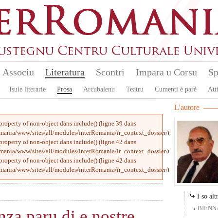
Associu
Literatura
Scontri
Impara u Corsu
Sp
Isule literarie
Prosa
Arcubalenu
Teatru
Cumenti è parè
Atti
L'autore
 property of non-object dans
include()
(ligne
39
dans
omania/www/sites/all/modules/interRomania/ir_context_dossier/templates/block_co
 property of non-object dans
include()
(ligne
42
dans
omania/www/sites/all/modules/interRomania/ir_context_dossier/templates/block_co
 property of non-object dans
include()
(ligne
42
dans
omania/www/sites/all/modules/interRomania/ir_context_dossier/templates/block_co
I so altr
BIENN
nza paru di e nostre