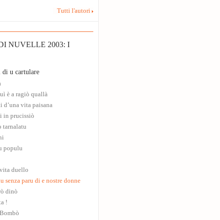
Tutti l'autori
I NUVELLE 2003: I
 di u cartulare
a
uì è a ragiò quallà
i d’una vita paisana
i in prucissiò
 tarnalatu
ni
u populu
vita duello
u senza paru di e nostre donne
prò dinò
a !
 Bombò