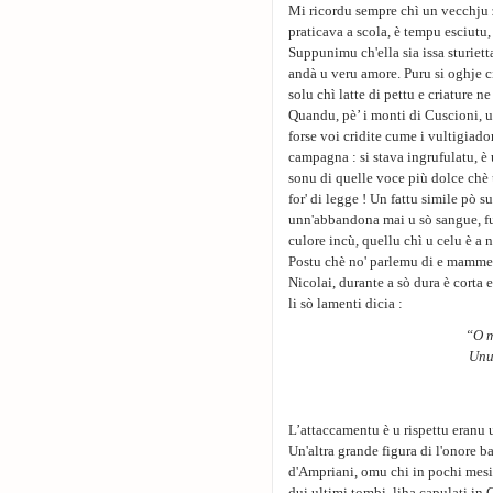
Mi ricordu sempre chì un vecchju z
praticava a scola, è tempu esciutu, 
Suppunimu ch'ella sia issa sturiett
andà u veru amore. Puru si oghje c
solu chì latte di pettu e criature 
Quandu, pè’ i monti di Cuscioni, 
forse voi cridite cume i vultigiador
campagna : si stava ingrufulatu, è 
sonu di quelle voce più dolce chè u
for' di legge ! Un fattu simile pò
unn'abbandona mai u sò sangue, fus
culore incù, quellu chì u celu è a 
Postu chè no' parlemu di e mamme 
Nicolai, durante a sò dura è corta
li sò lamenti dicia :
“O m
Unu 
L’attaccamentu è u rispettu eranu u
Un'altra grande figura di l'onore b
d'Ampriani, omu chi in pochi mesi