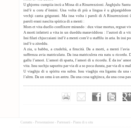
U ghjornu cumpiia incù a Missa di a Risurrezzioni. Ànghjulu Santu 
ind’è u coru d’òmini. Una volta di più a lingua è u ghjargiddon
vechji canta grigurani. Ma issa volta i paroli di A Risurrezzioni ù
paroli erani nascìta spùtica di a menti :
Mors et vita duello conflixere mirando : dux vitae mortus, regnat vi
A morti infatteti a vita in un dueddu maraviddosu : l’autori di a vit
Issi filari chjuccaiani ind’è a menti com’è u staffilu in aria. In issi 
ind’è u ziteddu.
A zia, u babbu, a crudeltà, a firucità. Da a morti, a menti l’avia
suffrenza avia matriculatu. Da issa matriculera era natu u ricordu. D
gallu l’amori. L’amori di sparta, l’amori di u ricordu. È da iss’ amor
vita. Issu suchju sapuritu par via di a so poca durata, par via di u mal
U viaghju di u spìritu era subra. Issu viaghju era ligamu da una 
l’altru. Da un omu à un antru. Da una cosa ughjinca, da una cosa pass
Cuntattu
-
Presentazione
-
Partenarii
-
Pianu di u situ