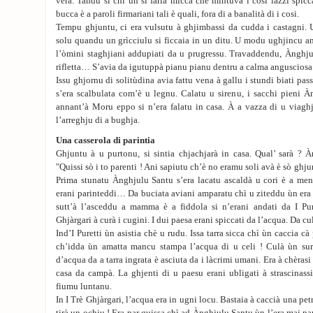
vera. Tandu sì chì ùn si faria micca chè mintuvà i cosi lazzi spicc
bucca è a paroli firmariani tali è quali, fora di a banalità di i cosi.
Tempu ghjuntu, ci era vulsutu à ghjimbassi da cudda i castagni. 
solu quandu un grìcciulu si ficcaia in un ditu. U modu ughjincu an
l’òmini staghjiani addupiati da u prugressu. Travaddendu, Ànghju
rifletta… S’avia da igutuppà pianu pianu dentru a calma angusciosa d
Issu ghjornu di solitùdina avia fattu vena à gallu i stundi biati pa
s’era scalbulata com’è u legnu. Calatu u sirenu, i sacchi pieni À
annant’à Moru eppo si n’era falatu in casa. À a vazza di u viaghj
l’arreghju di a bughja.
Una casserola di parintia
Ghjuntu à u purtonu, si sintia chjachjarà in casa. Qual’ sarà ? À
"Quissi sò i to parenti ! Ani sapiutu ch’è no eramu soli avà è sò ghj
Prima stunatu Ànghjulu Santu s’era lacatu ascaldà u cori è a ment
erani parinteddi… Da buciata aviani amparatu chì u ziteddu ùn era
sutt’à l’asceddu a mamma è a fiddola si n’erani andati da I Pu
Ghjàrgari à curà i cugini. I dui paesa erani spiccati da l’acqua. Da cu
Ind’I Puretti ùn asistia chè u rudu. Issa tarra sicca chì ùn caccia cà
ch’idda ùn amatta mancu stampa l’acqua di u celi ! Culà ùn s
d’acqua da a tarra ingrata è asciuta da i làcrimi umani. Era à chèra
casa da campà. La ghjenti di u paesu erani ubligati à strascinass
fiumu luntanu.
In I Trè Ghjàrgari, l’acqua era in ugni locu. Bastaia à caccià una pet