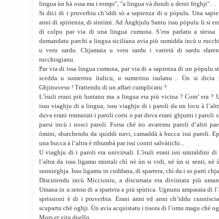
lingua ùn hà ossa ma i rompi", "a lingua và dundi u denti frighji"…
Si dici di i pruverbia ch’iddi sò a sapienza di u pòpulu. Una sapie
anni di spirienza, di sìntimi. Ad Ànghjulu Santu issu pòpulu li si era
di colpu par via di una lingua cumuna. S’era parlatu a stessa
dumandatu parchì a lingua siciliana avia più sumidda incù u rucch
u veru sardu. Chjamaia u veru sardu i varietà di sardu sfare
rucchisgianu.
Par via di issa lingua cumuna, par via di a sapienza di un pòpulu s
scedda u sumerinu ìtalicu, u sumerinu isulanu… Ùn si dicia
Ghjinuvesu ! Trattendu di un affari cumplicatu ?
L’ìsuli erani più luntanu ma a lingua era più vicina ? Com’ era ? 
issu viaghju di a lingua, issu viaghju di i paroli da un locu à l’alt
duva erani tramutati i paroli corsi o par duva erani ghjunti i paroli si
paesi incù i nosci paroli. Forsa chè no avaremu paroli d’altri pae
òmini, sbarchendu da quiddi navi, camaddà à bucca issi paroli. Ep
una bucca à l’altra è ribumbà par issi contri salvàtichi...
U viaghju di i paroli era univirsali. L’ìsuli erani issi smiraldini di
l’altra da issu ligamu mintali chì nè ùn si vidi, nè ùn si senti, nè 
sunnieghja. Issu ligamu in cuddana, di spartera, chì da i so parti ch
Discutendu incù Miccioniu, a discursata era divintata più uma
Umana in u sensu di a spartera a più spùtica. Ugnunu amparaia di l’alt
sprissioni è di i pruverbia. Erani anni ed anni ch’iddu cunnisc
scupartu chè oghji. Ùn avia acquistatu i tisora di l’omu magu chè 
Mors et vita duello