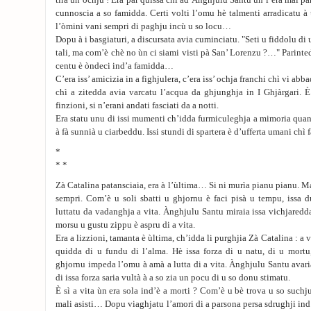
tirà un ochju ! Era par quissa chì ad Ànghjulu Santu ùn l’era mai pars
cunnoscia a so famidda. Certi volti l’omu hè talmenti arradicatu à
l’òmini vani sempri di paghju incù u so locu…
Dopu à i basgiaturi, a discursata avia cuminciatu. "Seti u fiddolu di 
tali, ma com’è chè no ùn ci siami visti pà San’ Lorenzu ?…" Parinte
centu è òndeci ind’a famidda…
C’era iss’ amicizia in a fighjulera, c’era iss’ ochja franchi chì vi abb
chì a zitedda avia varcatu l’acqua da ghjunghja in I Ghjàrgari. È
finzioni, si n’erani andati fasciati da a notti.
Era statu unu di issi mumenti ch’idda furmiculeghja a mimoria quan
à fà sunnià u ciarbeddu. Issi stundi di spartera è d’ufferta umani chì f
*
* *
Zà Catalina patansciaia, era à l’ùltima… Si ni murìa pianu pianu. Ma
sempri. Com’è u soli sbatti u ghjornu è faci pisà u tempu, issa 
luttatu da vadanghja a vita. Ànghjulu Santu miraia issa vichjaredd
morsu u gustu zippu è aspru di a vita.
Era a lizzioni, tamanta è ùltima, ch’idda li purghjia Zà Catalina : a ve
quidda di u fundu di l’alma. Hè issa forza di u natu, di u mortu,
ghjornu impeda l’omu à amà a lutta di a vita. Ànghjulu Santu avaria
di issa forza saria vultà à a so zia un pocu di u so donu stimatu.
È sì a vita ùn era sola ind’è a morti ? Com’è u bè trova u so suchj
mali asisti… Dopu viaghjatu l’amori di a parsona persa sdrughji ind’