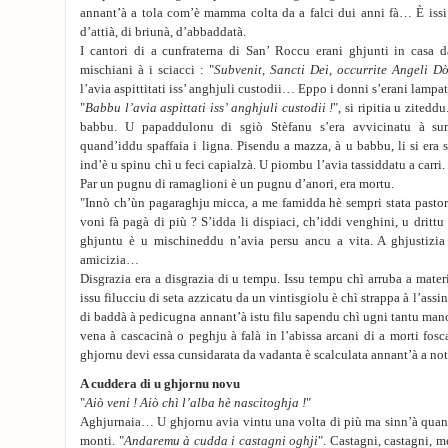
annant’à a tola com’è mamma colta da a falci dui anni fà… È issi
d’attià, di briunà, d’abbaddatà.
I cantori di a cunfraterna di San’ Roccu erani ghjunti in casa d
mischiani à i sciacci : "
Subvenit, Sancti Dei, occurrite Angeli 
l’avia aspittitati iss’ anghjuli custodii… Eppo i donni s’erani lampa
"
Babbu l’avia aspittati iss’ anghjuli custodii !
", si ripitia u zitedd
babbu. U papaddulonu di sgiò Stèfanu s’era avvicinatu à sum
quand’iddu spaffaia i ligna. Pisendu a mazza, à u babbu, li si era 
ind’è u spinu chì u feci capialzà. U piombu l’avia tassiddatu a carri.
Par un pugnu di ramaglioni è un pugnu d’anori, era mortu.
"Innò ch’ùn pagaraghju micca, a me famidda hè sempri stata pastori
voni fà pagà di più ? S’idda li dispiaci, ch’iddi venghini, u dritt
ghjuntu è u mischineddu n’avia persu ancu a vita. A ghjustizia 
amicizia…
Disgrazia era a disgrazia di u tempu. Issu tempu chì arruba a mater
issu filucciu di seta azzicatu da un vintisgiolu è chì strappa à l’ass
di baddà à pedicugna annant’à istu filu sapendu chì ugni tantu manc
vena à cascacinà o peghju à falà in l’abissa arcani di a morti fosc
ghjornu devi essa cunsidarata da vadanta è scalculata annant’à a not
A cuddera di u ghjornu novu
"
Aiò veni ! Aiò chì l’alba hè nascitoghja !
"
Aghjurnaia… U ghjornu avia vintu una volta di più ma sinn’à quandu
monti. "
Andaremu à cudda i castagni oghji
". Castagni, castagni, m