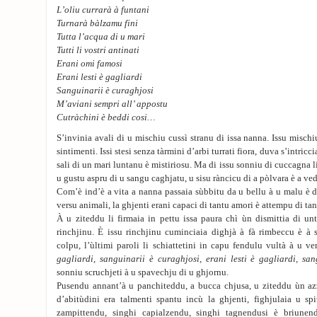
L’oliu currarà à funtani
Turnarà bàlzamu fini
Tutta l’acqua di u mari
Tutti li vostri antinati
Erani omi famosi
Erani lesti è gagliardi
Sanguinarii è curaghjosi
M’aviani sempri all’ appostu
Cutràchini è beddi cosi…
S’invinia avali di u mischiu cussì stranu di issa nanna. Issu mischi
sintimenti. Issi stesi senza tàrmini d’arbi turrati fiora, duva s’intricc
sali di un mari luntanu è mistiriosu. Ma di issu sonniu di cuccagna l
u gustu aspru di u sangu caghjatu, u sisu ràncicu di a pòlvara è a v
Com’è ind’è a vita a nanna passaia sùbbitu da u bellu à u malu è d
versu animali, la ghjenti erani capaci di tantu amori è attempu di tant
À u ziteddu li firmaia in pettu issa paura chì ùn dismittia di un
rinchjinu. È issu rinchjinu cuminciaia dighjà à fà rimbeccu è à s
colpu, l’ùltimi paroli li schiattetini in capu fendulu vultà à u ve
gagliardi, sanguinarii è curaghjosi, erani lesti è gagliardi, sa
sonniu scruchjeti à u spavechju di u ghjornu.
Pusendu annant’à u panchiteddu, a bucca chjusa, u ziteddu ùn az
d’abitùdini era talmenti spantu incù la ghjenti, fighjulaia u spi
zampittendu, singhi capialzendu, singhi tagnendusi è briunen