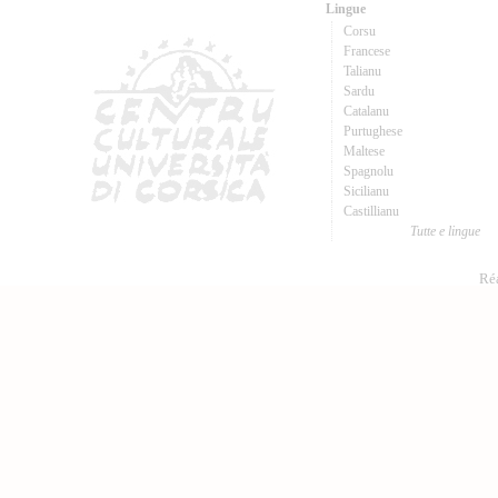
Lingue
Corsu
Francese
Talianu
Sardu
Catalanu
Purtughese
Maltese
Spagnolu
Sicilianu
Castillianu
Tutte e lingue
Réa