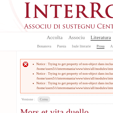
Aller au contenu principal
Accolta
Associu
Literatura
Bonanova
Puesia
Isule literarie
Prosa
A
Message d'erreur
Notice
: Trying to get property of non-object dans
inclu
/home/users5/i/interromania/www/sites/all/modules/int
Notice
: Trying to get property of non-object dans
inclu
/home/users5/i/interromania/www/sites/all/modules/int
Notice
: Trying to get property of non-object dans
inclu
/home/users5/i/interromania/www/sites/all/modules/int
Versione :
Corsu
Mors et vita duello