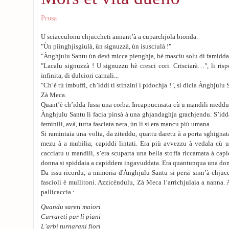
Prosa
U sciacculonu chjuccheti annant’à a cuparchjola bionda.
"Ùn piinghjisgiulà, ùn signuzzà, ùn isusciulà !"
"Ànghjulu Santu ùn devi micca pienghja, hè masciu solu di famidda
"Lacalu signuzzà ! U signuzzu hè cresci cori. Crisciarà…", li ris
infinita, di dulciori carnali...
"Ch’è tù imbuffi, ch’iddi ti stinzini i pidochja !", si dicia Ànghjulu
Zà Meca.
Quant’è ch’idda fussi una corba. Incappucinata cù u mandili nieddu, 
Ànghjulu Santu li facia pinsà à una ghjandaghja grachjendu. S’idda
feminili, avà, tutta fasciata nera, ùn li si era mancu più umana.
Si ramintaia una volta, da ziteddu, quattu daretu à a porta sghignata 
mezu à a mubilia, capiddi lintati. Era più avvezzu à vedala cù 
cacciatu u mandili, s’era scuparta una bella stoffa riccamata à capid
donna si spiddaia a capiddera ingavuddata. Era quantunqua una don
Da issu ricordu, a mimoria d'Ànghjulu Santu si persi sinn’à chjuc
fascioli è mullitoni. Azzicèndulu, Zà Meca l’arrichjulaia a nanna. 
pallicaccia :
Quandu sareti maiori
Currareti par li piani
L’arbi turnarani fiori