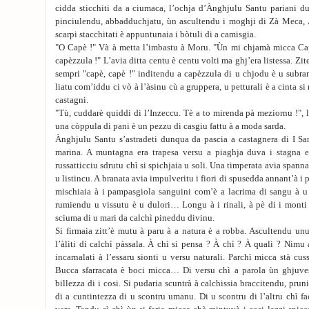
cidda sticchiti da a ciumaca, l’ochja d’Ànghjulu Santu pariani du
pinciulendu, abbadduchjatu, ùn ascultendu i moghji di Zà Meca,
scarpi stacchitati è appuntunaia i bòtuli di a camisgia.
"O Capè !" Và à metta l’imbastu à Moru. "Ùn mi chjamà micca Cap
capèzzula !" L’avia ditta centu è centu volti ma ghj’era listessa. Zi
sempri "capè, capè !" inditendu a capèzzula di u chjodu è u subra
liatu com’iddu ci vò à l’àsinu cù a gruppera, u petturali è a cinta s
castagni.
"Tù, cuddarè quiddi di l’Inzeccu. Tè a to mirenda pà meziornu !",
una còppula di pani è un pezzu di casgiu fattu à a moda sarda.
Ànghjulu Santu s’astradeti dunqua da pascia a castagnera di I San
marina. A muntagna era trapesa versu a piaghja duva i stagna e
russatticciu sdrutu chì si spichjaia u soli. Una timperata avia span
u listincu. A branata avia impulveritu i fiori di spusedda annant’à i pr
mischiaia à i pampasgiola sanguini com’è a lacrima di sangu à u l
rumiendu u vissutu è u dulori… Longu à i rinali, à pè di i monti tu
sciuma di u mari da calchì pineddu divinu.
Si firmaia zitt’è mutu à paru à a natura è a robba. Ascultendu unu 
l’àliti di calchì pàssala. À chì si pensa ? À chì ? À quali ? Nimu 
incarnalati à l’essaru sionti u versu naturali. Parchì micca stà cu
Bucca sfarracata è boci micca… Di versu chì a parola ùn ghjuves
billezza di i cosi. Si pudaria scuntrà à calchissia braccitendu, pr
di a cuntintezza di u scontru umanu. Di u scontru di l’altru chì 