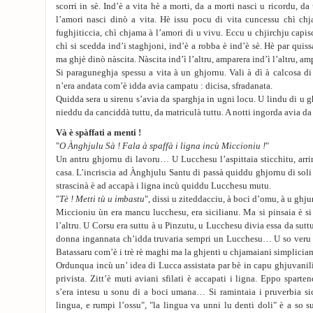
scorri in sè. Ind’è a vita hè a morti, da a morti nasci u ricordu, da
l’amori nasci dinò a vita. Hè issu pocu di vita cuncessu chì chja
fughjiticcia, chì chjama à l’amori di u vivu. Eccu u chjirchju capis
chì si scedda ind’i staghjoni, ind’è a robba è ind’è sè. Hè par quiss
ma ghjè dinò nàscita. Nàscita ind’ì l’altru, amparera ind’ì l’altru, am
Si paraguneghja spessu a vita à un ghjornu. Vali à dì à calcosa di
n’era andata com’è idda avia campatu : dicisa, sfradanata.
Quidda sera u sirenu s’avia da sparghja in ugni locu. U lindu di u g
nieddu da canciddà tuttu, da matriculà tuttu. A notti ingorda avia d
Và è spàffati a menti !
"
O Ànghjulu Sà ! Fala à spaffà i ligna incù Miccioniu !
"
Un antru ghjornu di lavoru… U Lucchesu l’aspittaia sticchitu, arr
casa. L’incriscia ad Ànghjulu Santu di passà quiddu ghjornu di soli 
strascinà è ad accapà i ligna incù quiddu Lucchesu mutu.
"
Tè ! Metti tù u imbastu
", dissi u ziteddacciu, à boci d’omu, à u ghju
Miccioniu ùn era mancu lucchesu, era sicilianu. Ma si pinsaia è si 
l’altru. U Corsu era suttu à u Pinzutu, u Lucchesu divia essa da sut
donna ingannata ch’idda truvaria sempri un Lucchesu… U so ver
Batassaru com’è i trè rè maghi ma la ghjenti u chjamaiani simplici
Ordunqua incù un’ idea di Lucca assistata par bè in capu ghjuvanili
privista. Zitt’è muti aviani sfilati è accapati i ligna. Eppo spart
s’era intesu u sonu di a boci umana… Si ramintaia i pruverbia sic
lingua, e rumpi l’ossu", "la lingua va unni lu denti doli" è a so 