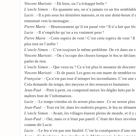
Vincent Mariotti
: - Eh bien, on l’a échappé belle !
L’oncle Simon
: - En quarante ans, on n’a jamais vu un feu semblab
Lucie
: - Il a pris sous les dernières maisons, et en une demi-heure il a
remontait vers la montagne…
Pierre Marie
: - Heureusement qu’il est passé vite ! Il n’a fait que 
Lucie
: - Il n’empêche qu’on a eu vraiment peur !
Pierre Marie
: - Cette espèce de vent ! C’est cette espèce de vent ! I
plus rien ne l’arrête !
L’oncle Simon
: - C’est toujours le même problème. On vit dans un 
Vincent Mariotti
: - On s’occupe des choses lorsque le feu se déclare
parler de rien.
L’oncle Simon
: - Que veux-tu ? Ce n’est plus le moment de discuter 
Vincent Mariotti
: - Et de punir. Les gens en ont marre de trembler tou
Françoise
: - Ça n’est pas tout d’attraper les incendiaires. C’est une
Cela demande du temps, des moyens et des ressources humaines.
Jean-Paul
: - Petit à petit, on comprend mieux les dégâts faits par le
maîtres font de l’information..
Lucie
: - Le temps viendra où ils seront plus rares . Ce ne seront plus
Jean-Paul
: - Tout est lié, dans les endroits propres, le feu ne démarr
L’oncle Simon
: - Avant, les villages étaient pleins de monde, et il 
Jean-Paul
: - Oui, mais ce n’était pas pareil. C’était des feux involo
comme dit Lucie.
Lucie
: - Le feu n’est pas une fatalité. C’est la conséquence d’une s