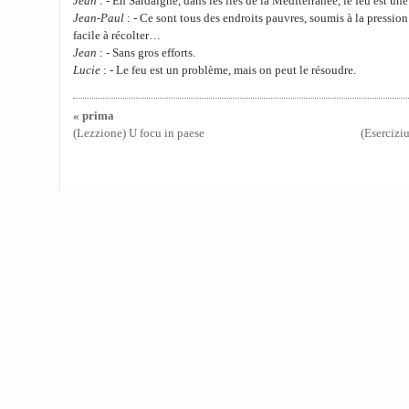
Jean
: - En Sardaigne, dans les îles de la Méditerranée, le feu est 
Jean-Paul
: - Ce sont tous des endroits pauvres, soumis à la pression 
facile à récolter…
Jean
: - Sans gros efforts.
Lucie
: - Le feu est un problème, mais on peut le résoudre.
« prima
(Lezzione) U focu in paese
(Eserciziu