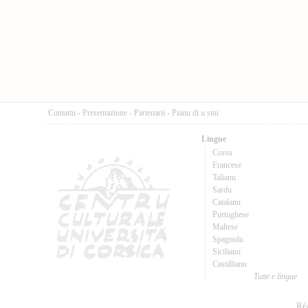
Cuntattu
-
Presentazione
-
Partenarii
-
Pianu di u situ
Lingue
Corsu
Francese
Talianu
Sardu
Catalanu
Purtughese
Maltese
Spagnolu
Sicilianu
Castillianu
Tutte e lingue
Réa