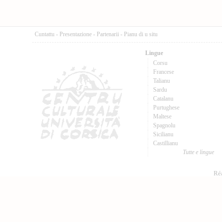
Cuntattu
-
Presentazione
-
Partenarii
-
Pianu di u situ
Lingue
Corsu
Francese
Talianu
Sardu
Catalanu
Purtughese
Maltese
Spagnolu
Sicilianu
Castillianu
Tutte e lingue
Réa