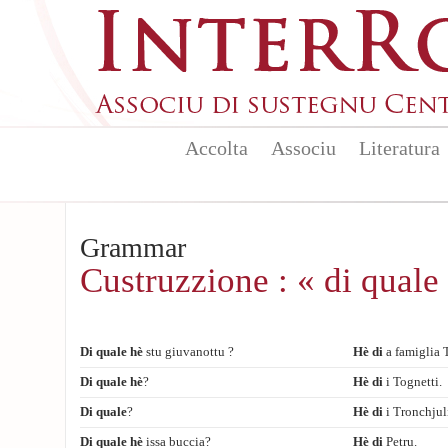
Skip to main content
Accolta
Associu
Literatura
Grammar
Custruzzione : « di quale
Di quale hè
stu giuvanottu ?
Hè di
a famiglia 
Di quale hè
?
Hè di
i Tognetti.
Di quale
?
Hè di
i Tronchjul
Di quale hè
issa buccia?
Hè di
Petru.