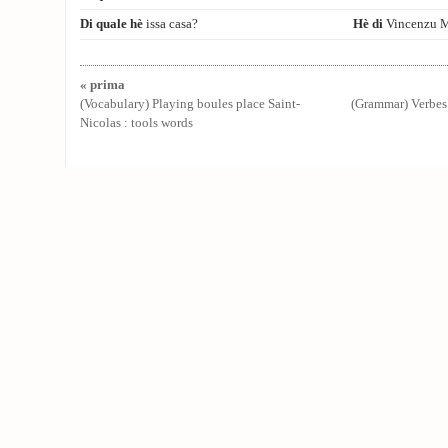
Di quale hè
issa casa?
Hè di
Vincenzu Ma
« prima
(Vocabulary) Playing boules place Saint-
(Grammar) Verbes t
Nicolas : tools words