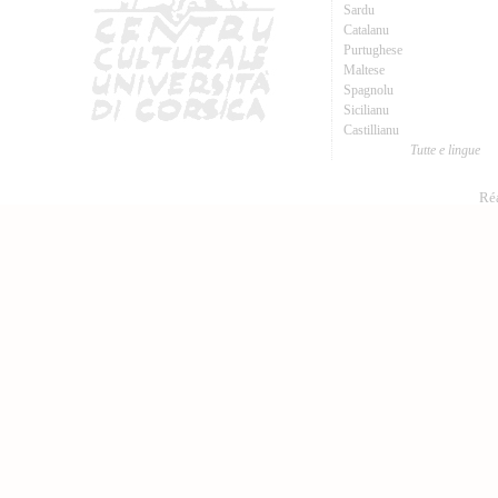
Sardu
Catalanu
Purtughese
Maltese
Spagnolu
Sicilianu
Castillianu
Tutte e lingue
Réa