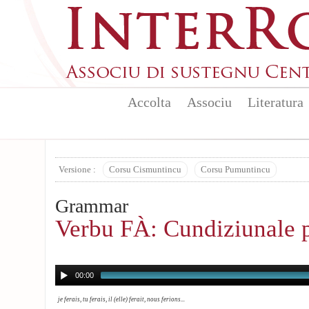
Skip to main content
Accolta
Associu
Literatura
Versione :
Corsu Cismuntincu
Corsu Pumuntincu
Grammar
Verbu FÀ: Cundiziunale 
00:00
je ferais, tu ferais, il (elle) ferait, nous ferions...