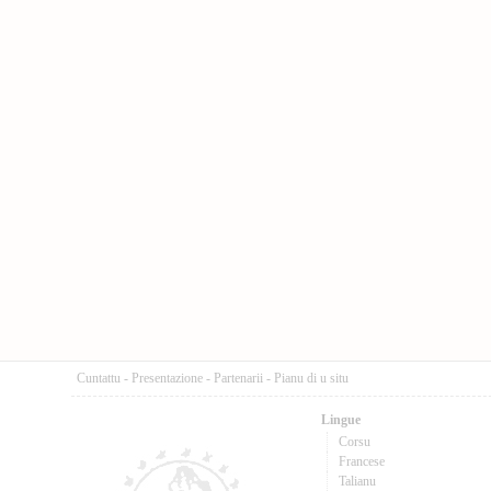
Cuntattu
-
Presentazione
-
Partenarii
-
Pianu di u situ
Lingue
Corsu
Francese
Talianu