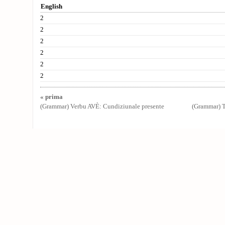
English
2
2
2
2
2
2
« prima
(Grammar) Verbu AVÈ: Cundiziunale presente
(Grammar) T