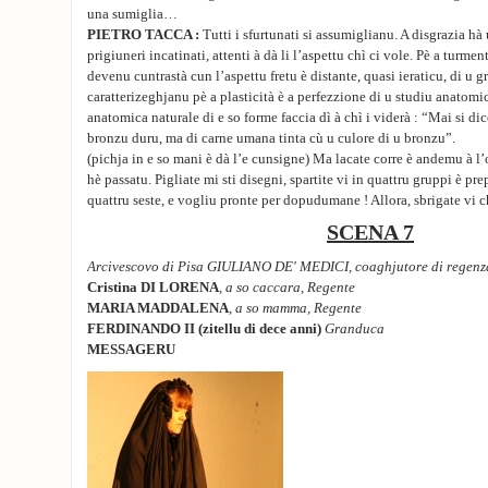
una sumiglia…
PIETRO TACCA :
Tutti i sfurtunati si assumiglianu. A disgrazia h
prigiuneri incatinati, attenti à dà li l’aspettu chì ci vole. Pè a turment
devenu cuntrastà cun l’aspettu fretu è distante, quasi ieraticu, di u g
caratterizeghjanu pè a plasticità è a perfezzione di u studiu anatomic
anatomica naturale di e so forme faccia dì à chì i viderà : “Mai si dic
bronzu duru, ma di carne umana tinta cù u culore di u bronzu”.
(pichja in e so mani è dà l’e cunsigne) Ma lacate corre è andemu à l’
hè passatu. Pigliate mi sti disegni, spartite vi in quattru gruppi è prepa
quattru seste, e vogliu pronte per dopudumane ! Allora, sbrigate vi
SCENA 7
Arcivescovo di Pisa GIULIANO DE' MEDICI, coaghjutore di regenz
Cristina DI LORENA
,
a so caccara, Regente
MARIA MADDALENA
,
a so mamma, Regente
FERDINANDO II (zitellu di dece anni)
Granduca
MESSAGERU