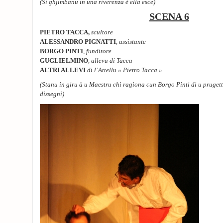
(Si ghjimbanu in una riverenza è ella esce)
SCENA 6
PIETRO TACCA,
scultore
ALESSANDRO PIGNATTI
,
assistante
BORGO PINTI
,
funditore
GUGLIELMINO
,
allevu di Tacca
ALTRI ALLEVI
di l’Attellu « Pietro Tacca »
(Stanu in giru à u Maestru chì ragiona cun Borgo Pinti di u pruget
dissegni)