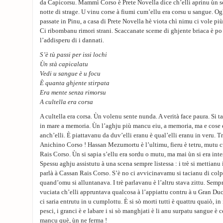
da Capicorsu. Mammì Corso è Prete Novella dice ch’elli aprinu ùn sò
notte di strage. U vinu corse à fiumi cum’ellu era corsu u sangue. Og
passate in Pinu, a casa di Prete Novella hè viota chì nimu ci vole più 
Ci ribombanu rimori strani. Scaccanate sceme di ghjente briaca è po
l’addisperu di i dannati.
S’è tù passi per issi lochi
Ùn stà capicalatu
Vedi u sangue è u focu
È quanta ghjente stirpata
Era mente senza rimorsu
A cultella era corsa
A cultella era corsa. Ùn volenu sente nunda. A verità face paura. Si
in mare a memoria. Ùn l’aghju più mancu eiu, a memoria, ma e cose e s
anch’elli. È piattavanu da duv’elli eranu è qual’elli eranu in veru. Tr
Anichino Corso ! Hassan Mezumortu è l’ultimu, fieru è tetru, mutu 
Rais Corso. Ùn si sapia s’ellu era sordu o mutu, ma mai ùn si era int
Spessu aghju assistutu à una scena sempre listessa : i trè si mettian
parlà à Cassan Rais Corso. S’è no ci avvicinavamu si tacianu di colp
quand’omu si alluntanava. I trè parlavanu è l’altru stava zittu. Sempre
vuciata ch’elli appruntava qualcosa à l’appiattu contru à u Gran D
ci saria entrutu in u cumplottu. È si sò morti tutti è quattru quaiò, in 
pesci, i granci è e labare i si sò manghjati è li anu surpatu sangue è 
mancu què, ùn ne ferma !