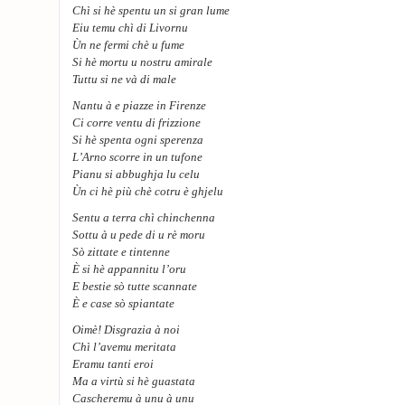
Chì si hè spentu un si gran lume
Eiu temu chì di Livornu
Ùn ne fermi chè u fume
Si hè mortu u nostru amirale
Tuttu si ne và di male
Nantu à e piazze in Firenze
Ci corre ventu di frizzione
Si hè spenta ogni sperenza
L’Arno scorre in un tufone
Pianu si abbughja lu celu
Ùn ci hè più chè cotru è ghjelu
Sentu a terra chì chinchenna
Sottu à u pede di u rè moru
Sò zittate e tintenne
È si hè appannitu l’oru
E bestie sò tutte scannate
È e case sò spiantate
Oimè! Disgrazia à noi
Chì l’avemu meritata
Eramu tanti eroi
Ma a virtù si hè guastata
Cascheremu à unu à unu