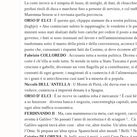
La corte invece si è iempita di lusso, di intrighi, di frati, di chiacch
profusi titoli di duca e marchese fino a persone di servizio, e col traf
Maremma Senese si è rovinata quella provincia.
ORSO D' ELCI
: È questu quì, chjappu stamane da a nostra pulizza,
(leghje): « Ano cominciate subito le rappresaglie, le vendette e le pr
ministri sono stati sbalzati dalle loro cariche per cedere il posto a m
governo; i frati si sono insinuati nel favore e nell'amministrazione de
trasformata sotto il manto della pietà e della convenienza, accresce la
punto che, consumati i risparmi fatti da Cosimo, si deve ricorrere all
Fabrizio COLLOREDO
: Accusanu tutta a nostra pulitica. Dicenu c
corte è ch’ellu si rode tuttu. Si stende in tuttu u Statu Tuscanu è porta
crisciute e gabelle, diventate un veru flagellu pè u contribuente; si 
cuntratti di ogni genere; i magistrati di u cumerciu è di l’alimentazi
in i grani è si arricchiscenu cusì nant’à a miseria di u populu.
Niccolò DELL'ANTELLA
: U Monte di Pietà, chì duvia esse u succo
veduve, cumencia à imprestà denaru à a Spagna.
ORSO D' ELCI
: È ne riceve in cambiu roba è mercanzie ! È cusì h
a so funzione : diventa banca è negoziu, cuncentreghja capitali, a
ogni altru trafficu ecunomicu.
FERDINANDO II
: Ma, cara mammunuccia meia, cari regenti, caccia
avemu à Galileo ! Sò passati l’anni di incertezza è di sciagure !... Cù
Galileo saperà truvà altre cose : altre vie, altre risolse. Un’altru modu
l’Omu. Si prepara un’altra epica. Spanticherà altri mondi ? Belli ? N
Cristina DI LORENA
: Iè, belli, novi è maiò, o sgiò Gran Duca, è