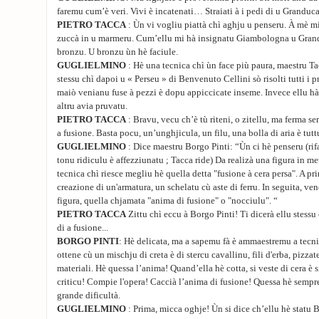
faremu cum’è veri. Vivi è incatenati… Straiati à i pedi di u Granduc
PIETRO TACCA
: Ùn vi vogliu piattà chì aghju u penseru. À mè mi 
zuccà in u marmeru. Cum’ellu mi hà insignatu Giambologna u Gran
bronzu. U bronzu ùn hè faciule.
GUGLIELMINO
: Hè una tecnica chì ùn face più paura, maestru Ta
stessu chì dapoi u « Perseu » di Benvenuto Cellini sò risolti tutti i 
maiò venianu fuse à pezzi è dopu appiccicate inseme. Invece ellu hà
altru avia pruvatu.
PIETRO TACCA
: Bravu, vecu ch’è tù riteni, o zitellu, ma ferma s
a fusione. Basta pocu, un’unghjicula, un filu, una bolla di aria è tuttu
GUGLIELMINO
: Dice maestru Borgo Pinti: “Ùn ci hè penseru (rif
tonu ridiculu è affezziunatu ; Tacca ride) Da realizà una figura in met
tecnica chì riesce megliu hè quella detta "fusione à cera persa". A p
creazione di un'armatura, un schelatu cù aste di ferru. In seguita, ve
figura, quella chjamata "anima di fusione" o "nocciulu". “
PIETRO TACCA
Zittu chì eccu à Borgo Pinti! Ti dicerà ellu stessu
di a fusione...
BORGO PINTI
: Hè delicata, ma a sapemu fà è ammaestremu a tecnic
ottene cù un mischju di creta è di stercu cavallinu, fili d'erba, pizzate
materiali. Hè quessa l’anima! Quand’ella hè cotta, si veste di cera è s
criticu! Compie l'opera! Caccià l’anima di fusione! Quessa hè sempre
grande dificultà.
GUGLIELMINO
: Prima, micca oghje! Ùn si dice ch’ellu hè statu 