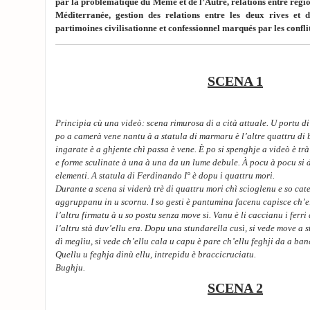
par la problématique du Même et de l’Autre, relations entre régio
Méditerranée, gestion des relations entre les deux rives et de
partimoines civilisationne et confessionnel marqués par les conflit
SCENA 1
Principia cù una videò: scena rimurosa di a cità attuale. U portu di
po a camerà vene nantu à a statula di marmaru è l’altre quattru di 
ingarate è a ghjente chì passa è vene. È po si spenghje a videò è t
e forme sculinate à una à una da un lume debule. À pocu à pocu si d
elementi. A statula di Ferdinando I° è dopu i quattru mori.
Durante a scena si viderà trè di quattru mori chì scioglenu e so cat
aggruppanu in u scornu. I so gesti è pantumina facenu capisce ch’el
l’altru firmatu à u so postu senza move si. Vanu è li caccianu i ferri
l’altru stà duv’ellu era. Dopu una stundarella cusì, si vede move a 
dì megliu, si vede ch’ellu cala u capu è pare ch’ellu feghji da a ban
Quellu u feghja dinù ellu, intrepidu è braccicruciatu.
Bughju.
SCENA 2