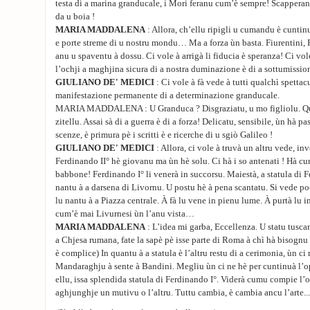
testa di a marina granducale, i Mori feranu cum’è sempre! Scappera
da u boia !
MARIA MADDALENA
: Allora, ch’ellu ripigli u cumandu è cuntinu
e porte streme di u nostru mondu… Ma a forza ùn basta. Fiurentini, 
anu u spaventu à dossu. Ci vole à arrigà li fiducia è speranza! Ci vol
l’ochji a maghjina sicura di a nostra duminazione è di a sottumission
GIULIANO DE' MEDICI
: Ci vole à fà vede à tutti qualchì spettacu
manifestazione permanente di a determinazione granducale.
MARIA MADDALENA : U Granduca ? Disgraziatu, u mo figliolu. Qua
zitellu. Assai sà di a guerra è di a forza! Delicatu, sensibile, ùn hà pa
scenze, è primura pè i scritti è e ricerche di u sgiò Galileo !
GIULIANO DE' MEDICI
: Allora, ci vole à truvà un altru vede, in
Ferdinando II° hè giovanu ma ùn hè solu. Ci hà i so antenati ! Hà cun 
babbone! Ferdinando I° li venerà in succorsu. Maiestà, a statula di 
nantu à a darsena di Livornu. U postu hè à pena scantatu. Si vede poc
lu nantu à a Piazza centrale. À fà lu vene in pienu lume. À purtà lu 
cum’è mai Livurnesi ùn l’anu vista…
MARIA MADDALENA
: L’idea mi garba, Eccellenza. U statu tusca
a Chjesa rumana, fate la sapè pè isse parte di Roma à chì hà bisognu di
è complice) In quantu à a statula è l’altru restu di a cerimonia, ùn ci 
Mandaraghju à sente à Bandini. Megliu ùn ci ne hè per cuntinuà l’ope
ellu, issa splendida statula di Ferdinando I°. Viderà cumu compie l’op
aghjunghje un mutivu o l’altru. Tuttu cambia, è cambia ancu l’arte...