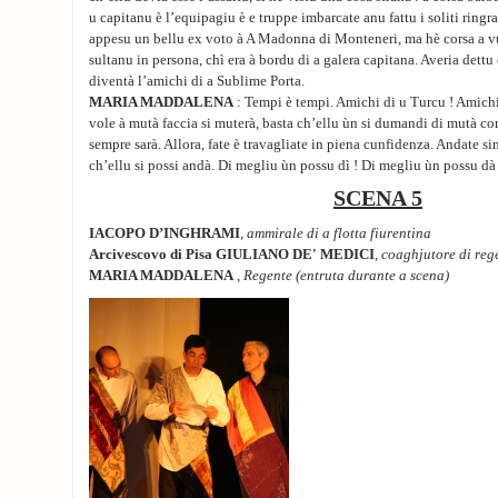
u capitanu è l’equipagiu è e truppe imbarcate anu fattu i soliti ring
appesu un bellu ex voto à A Madonna di Monteneri, ma hè corsa a vu
sultanu in persona, chì era à bordu di a galera capitana. Averia dettu 
diventà l’amichi di a Sublime Porta.
MARIA MADDALENA
: Tempi è tempi. Amichi di u Turcu ! Amichi
vole à mutà faccia si muterà, basta ch’ellu ùn si dumandi di mutà cor
sempre sarà. Allora, fate è travagliate in piena cunfidenza. Andate s
ch’ellu si possi andà. Di megliu ùn possu dì ! Di megliu ùn possu dà 
SCENA 5
IACOPO D’INGHRAMI
,
ammirale di a flotta fiurentina
Arcivescovo di Pisa GIULIANO DE' MEDICI
,
coaghjutore di reg
MARIA MADDALENA
,
Regente (entruta durante a scena)