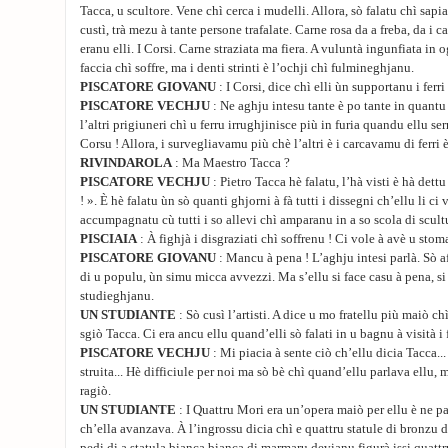
Tacca, u scultore. Vene chì cerca i mudelli. Allora, sò falatu chì sapi
custì, trà mezu à tante persone trafalate. Carne rosa da a freba, da i c
eranu elli. I Corsi. Carne straziata ma fiera. A vuluntà ingunfiata in
faccia chì soffre, ma i denti strinti è l’ochji chì fulmineghjanu.
PISCATORE GIOVANU
: I Corsi, dice chì elli ùn supportanu i ferr
PISCATORE VECHJU
: Ne aghju intesu tante è po tante in quantu 
l’altri prigiuneri chì u ferru irrughjinisce più in furia quandu ellu ser
Corsu ! Allora, i survegliavamu più chè l’altri è i carcavamu di ferri è
RIVINDAROLA
: Ma Maestro Tacca ?
PISCATORE VECHJU
: Pietro Tacca hè falatu, l’hà visti è hà dett
! ». È hè falatu ùn sò quanti ghjorni à fà tutti i dissegni ch’ellu li c
accumpagnatu cù tutti i so allevi chì amparanu in a so scola di scult
PISCIAIA
: À fighjà i disgraziati chì soffrenu ! Ci vole à avè u stom
PISCATORE GIOVANU
: Mancu à pena ! L’aghju intesi parlà. Sò af
di u populu, ùn simu micca avvezzi. Ma s’ellu si face casu à pena, si
studieghjanu.
UN STUDIANTE
: Sò cusì l’artisti. A dice u mo fratellu più maiò c
sgiò Tacca. Ci era ancu ellu quand’elli sò falati in u bagnu à visità i 
PISCATORE VECHJU
: Mi piacia à sente ciò ch’ellu dicia Tacca..
struita... Hè difficiule per noi ma sò bè chì quand’ellu parlava ellu, 
ragiò.
UN STUDIANTE
: I Quattru Mori era un’opera maiò per ellu è ne p
ch’ella avanzava. À l’ingrossu dicia chì e quattru statule di bronzu d
pedi di a statula bianca bianca di marmaru devianu figurà issi quattr