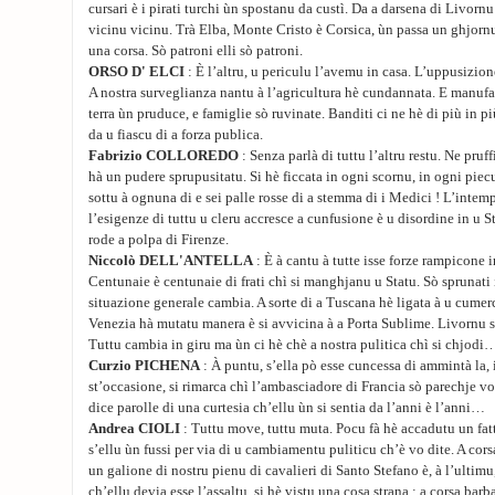
cursari è i pirati turchi ùn spostanu da custì. Da a darsena di Livorn
vicinu vicinu. Trà Elba, Monte Cristo è Corsica, ùn passa un ghjorn
una corsa. Sò patroni elli sò patroni.
ORSO D' ELCI
: È l’altru, u periculu l’avemu in casa. L’uppusizion
A nostra surveglianza nantu à l’agricultura hè cundannata. E manufa
terra ùn pruduce, e famiglie sò ruvinate. Banditi ci ne hè di più in p
da u fiascu di a forza publica.
Fabrizio COLLOREDO
: Senza parlà di tuttu l’altru restu. Ne pru
hà un pudere sprupusitatu. Si hè ficcata in ogni scornu, in ogni piec
sottu à ognuna di e sei palle rosse di a stemma di i Medici ! L’inte
l’esigenze di tuttu u cleru accresce a cunfusione è u disordine in u S
rode a polpa di Firenze.
Niccolò DELL'ANTELLA
: È à cantu à tutte isse forze rampicone in 
Centunaie è centunaie di frati chì si manghjanu u Statu. Sò sprunati
situazione generale cambia. A sorte di a Tuscana hè ligata à u cumer
Venezia hà mutatu manera è si avvicina à a Porta Sublime. Livornu si 
Tuttu cambia in giru ma ùn ci hè chè a nostra pulitica chì si chjodi
Curzio PICHENA
: À puntu, s’ella pò esse cuncessa di ammintà la, i
st’occasione, si rimarca chì l’ambasciadore di Francia sò parechje vo
dice parolle di una curtesia ch’ellu ùn si sentia da l’anni è l’anni…
Andrea CIOLI
: Tuttu move, tuttu muta. Pocu fà hè accadutu un fat
s’ellu ùn fussi per via di u cambiamentu puliticu ch’è vo dite. A co
un galione di nostru pienu di cavalieri di Santo Stefano è, à l’ulti
ch’ellu devia esse l’assaltu, si hè vistu una cosa strana : a corsa barba