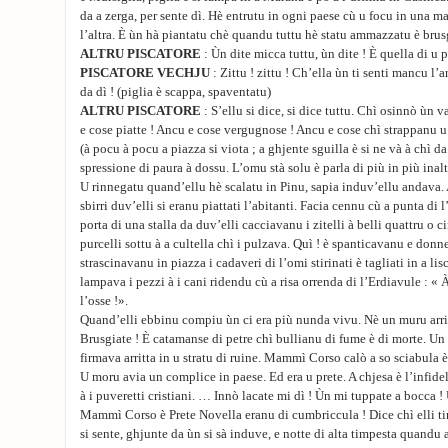
da a zerga, per sente dì. Hè entrutu in ogni paese cù u focu in una m
l’altra. È ùn hà piantatu chè quandu tuttu hè statu ammazzatu è brusg
ALTRU PISCATORE
: Ùn dite micca tuttu, ùn dite ! È quella di u pr
PISCATORE VECHJU
: Zittu ! zittu ! Ch’ella ùn ti senti mancu l’
da dì ! (piglia è scappa, spaventatu)
ALTRU PISCATORE
: S’ellu si dice, si dice tuttu. Chì osinnò ùn v
e cose piatte ! Ancu e cose vergugnose ! Ancu e cose chì strappanu u
(à pocu à pocu a piazza si viota ; a ghjente sguilla è si ne và à chì da 
spressione di paura à dossu. L’omu stà solu è parla di più in più inalt
U rinnegatu quand’ellu hè scalatu in Pinu, sapia induv’ellu andava.
sbirri duv’elli si eranu piattati l’abitanti. Facia cennu cù a punta di
porta di una stalla da duv’elli cacciavanu i zitelli à belli quattru o 
purcelli sottu à a cultella chì i pulzava. Quì ! è spanticavanu e donne 
strascinavanu in piazza i cadaveri di l’omi stirinati è tagliati in a l
lampava i pezzi à i cani ridendu cù a risa orrenda di l’Erdiavule : « À
l’osse !».
Quand’elli ebbinu compiu ùn ci era più nunda vivu. Nè un muru arritt
Brusgiate ! È catamanse di petre chì bullianu di fume è di morte. Un
firmava arritta in u stratu di ruine. Mammì Corso calò a so sciabula è
U moru avia un complice in paese. Ed era u prete. A chjesa è l’infide
à i puveretti cristiani. … Innò lacate mi dì ! Ùn mi tuppate a bocca ! 
Mammì Corso è Prete Novella eranu di cumbriccula ! Dice chì elli t
si sente, ghjunte da ùn si sà induve, e notte di alta timpesta quandu a