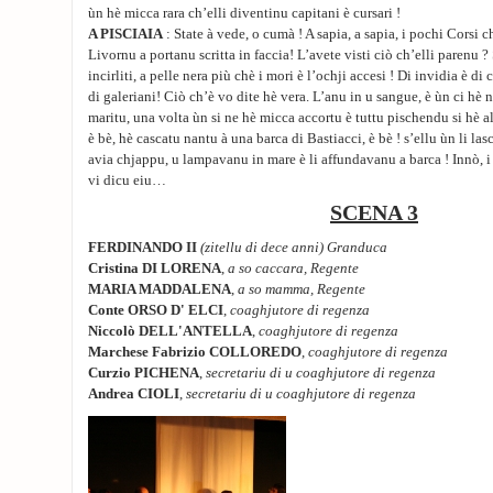
ùn hè micca rara ch’elli diventinu capitani è cursari !
A PISCIAIA
: State à vede, o cumà ! A sapia, a sapia, i pochi Corsi 
Livornu a portanu scritta in faccia! L’avete visti ciò ch’elli parenu ?
incirliti, a pelle nera più chè i mori è l’ochji accesi ! Di invidia è di
di galeriani! Ciò ch’è vo dite hè vera. L’anu in u sangue, è ùn ci hè
maritu, una volta ùn si ne hè micca accortu è tuttu pischendu si hè a
è bè, hè cascatu nantu à una barca di Bastiacci, è bè ! s’ellu ùn li las
avia chjappu, u lampavanu in mare è li affundavanu a barca ! Innò, i 
vi dicu eiu…
SCENA 3
FERDINANDO II
(zitellu di dece anni) Granduca
Cristina DI LORENA
,
a so caccara, Regente
MARIA MADDALENA
,
a so mamma, Regente
Conte ORSO D' ELCI
,
coaghjutore di regenza
Niccolò DELL'ANTELLA
,
coaghjutore di regenza
Marchese Fabrizio COLLOREDO
,
coaghjutore di regenza
Curzio PICHENA
,
secretariu di u coaghjutore di regenza
Andrea CIOLI
,
secretariu di u coaghjutore di regenza