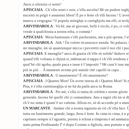
Ancu u silenziu ci sente!
A PISCIAIA
: Ch’ellu senti e soie, s’ellu ascolta! Hè un pudere ingh
nucenti in prigò è assassini liberi! È po e feste ch’elli facenu ! L’avet
mancu a vergogna ! U populu stringhje u currighjolu ma elli, si tech
A RIVINDAROLA
: Và bè, ma sò giovani, belli è ricchi, è po, ci v
vende à qualchissia a nostra roba, o cummà !
A PISCIAIA
: Meza bastunata s’elli pachessinu, ma u più spessu, l’
A RIVINDAROLA
: Aùh ! Ùn vulete ricunnosce nunda. Sti palazzi, 
ste muraglie, ùn sò quantunque micca i puveretti cum’è noi chì i pud
A PISCIAIA
:E muraglie? ancu di grazia ch’elle sò solide! Induve si 
quand’elli voltanu à chjinà si, imbriacati à tappu è ch’elli rendenu e
qual’hè chì sgoba, quale paca e tasse è l’impositi ? Hè cum’è issu m
più in più… À mumenti avemu più statule chè capelli in capu...
A RIVINDAROLA
: U munimentu? È chì munimentu?
A PISCIAIA
: I Quattru Mori! Ùn avete intesu di i Quattru Mori! Si 
Pisa, è s’ella cuntinueghja si ne hà da parlà ancu in Roma.
A RIVINDAROLA
: Per mè, s’ellu si tratta di celebrà e nostre glori
generale, facenu bè quelli chì ci cumandanu. Anu a ragiò chì ùn si d
ch’è no simu è quant’è no valemu. Allora eo, sò di accordu pè u mu
UN MARCANTE
: Andate chì a nostra signuria sà ciò ch’ella face. 
tutta un bastimentu grande, largu, fieru è forte. In cima in cima, à u
capitanu sempre à l’aguattu, prontu à schisà a timpesta è ad ammazzà
statu prima Ferdinando I° è dopu Cosimo u figliolu, anu purtatu u sp