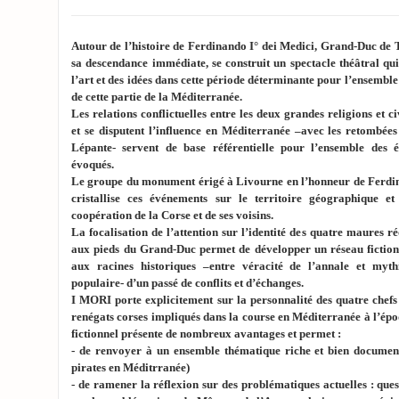
Autour de l’histoire de Ferdinando I° dei Medici, Grand-Duc de 
sa descendance immédiate, se construit un spectacle théâtral qu
l’art et des idées dans cette période déterminante pour l’ensemble
de cette partie de la Méditerranée.
Les relations conflictuelles entre les deux grandes religions et ci
et se disputent l’influence en Méditerranée –avec les retombées
Lépante- servent de base référentielle pour l’ensemble des 
évoqués.
Le groupe du monument érigé à Livourne en l’honneur de Ferdin
cristallise ces événements sur le territoire géographique et
coopération de la Corse et de ses voisins.
La focalisation de l’attention sur l’identité des quatre maures r
aux pieds du Grand-Duc permet de développer un réseau fictionn
aux racines historiques –entre véracité de l’annale et mythi
populaire- d’un passé de conflits et d’échanges.
I MORI porte explicitement sur la personnalité des quatre chefs
renégats corses impliqués dans la course en Méditerranée à l’épo
fictionnel présente de nombreux avantages et permet :
- de renvoyer à un ensemble thématique riche et bien documenté
pirates en Méditrranée)
- de ramener la réflexion sur des problématiques actuelles : quest