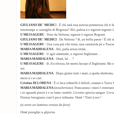
GIULIANO DE' MEDIC
I : È chì sarà issa nutizia primurosa chì ti f
interrompe u cunsigliu di Regenza? Alò, palesa à e signore regente i
U MESSAGERU
: Vene da Volterra, signore è signori Regenti.
GIULIANO DE' MEDICI
: Da Volterra ? Iè, un bellu paese ! È chì s
U MESSAGERU
: Una cosa più chè trista, una catastrofa pè a Tusca
MARIA MADDALENA
: Alò, parla senza trimà…
U MESSAGERU
: U sgiò ammirale, u signore Inghirami…
MARIA MADDALENA
: Oimè, hè… ?
U MESSAGERU
: Iè, Eccelenza, hè mortu Iacopo d’Inghirami. Hà co
soi.
MARIA MADDALENA
: Dopu giratu tutti i mari, a spada sfuderata,
mezu à i so cari.
Cristina DI LORENA
: È ci laca orfanelli è debuli, oramai u Turcu 
MARIA MADDALENA
(
innalteriata
): Francaranu i muri è entreran
i so sguardi pinzii è e so lame crudele. Livorno spiscia sangue. Livor
Firenze brusgianu cum’è pece infiarata. Oimè ! Tinti à noi !
(si sente un lamentu venutu da fora)
Oimè pianghje u ghjornu