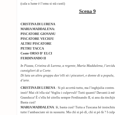
(cala u lume è l’omu si stà custì)
Scena 9
CRISTINA DI LURENA
MARIA MADDALENA:
PISCATORE GIOVANU
PISCATORE VECHJU
ALTRU PISCATORE
PETRU TACCA
Conte ORSO D' ELCI
FERDINANDO II
In Piazza, Cristina di Lurena, a regente, Maria Maddalena, l’arcid
cunsiglieri di a Corte.
Di latu un altru gruppu duv’elli sò i piscatori, e donne di u populu, 
d’arte.
CRISTINA DI LURENA
: Si pò accettà tuttu, ma l’inghjulia contru
innò! Mai ch’ella sia! Vogliu i culpevuli! Tutti quanti! Davanti à mè
Granduca! È s’ellu hè zitellu sempre Ferdinando II, si anu da rinchji
Basta cusì!
MARIA MADDALENA
: Iè, basta cusì! Tutta a Tuscana hè insischi
tutte l’ambasciate sò in sussurru. Ma chì si pò dì, chì si pò fà ? I cul