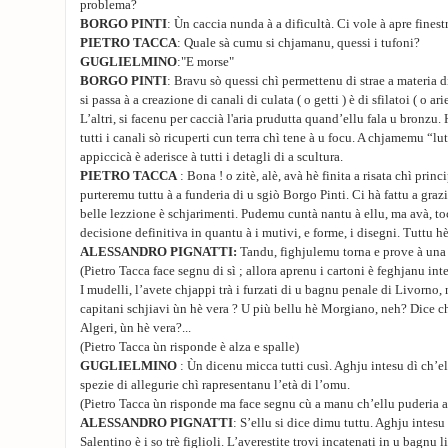
problema?
BORGO PINTI
: Ùn caccia nunda à a dificultà. Ci vole à apre finestr
PIETRO TACCA
: Quale sà cumu si chjamanu, quessi i tufoni?
GUGLIELMINO
:"E morse"
BORGO PINTI
: Bravu sò quessi chì permettenu di strae a materia di 
si passa à a creazione di canali di culata ( o getti ) è di sfilatoi ( o ari
L’altri, si facenu per caccià l'aria prudutta quand’ellu fala u bronzu.
tutti i canali sò ricuperti cun terra chì tene à u focu. A chjamemu “lu
appiccicà è aderisce à tutti i detagli di a scultura.
PIETRO TACCA
: Bona ! o zitè, alè, avà hè finita a risata chì prin
purteremu tuttu à a funderia di u sgiò Borgo Pinti. Ci hà fattu a grazi
belle lezzione è schjarimenti. Pudemu cuntà nantu à ellu, ma avà, to
decisione definitiva in quantu à i mutivi, e forme, i disegni. Tuttu h
ALESSANDRO PIGNATTI:
Tandu, fighjulemu torna e prove à una
(Pietro Tacca face segnu di sì ; allora aprenu i cartoni è feghjanu int
I mudelli, l’avete chjappi trà i furzati di u bagnu penale di Livorno, 
capitani schjiavi ùn hè vera ? U più bellu hè Morgiano, neh? Dice ch
Algeri, ùn hè vera?...
(Pietro Tacca ùn risponde è alza e spalle)
GUGLIELMINO
: Ùn dicenu micca tutti cusì. Aghju intesu dì ch’el
spezie di allegurie chì rapresentanu l’età di l’omu.
(Pietro Tacca ùn risponde ma face segnu cù a manu ch’ellu puderia a
ALESSANDRO PIGNATTI
: S’ellu si dice dimu tuttu. Aghju intesu 
Salentino è i so trè figlioli. L’averestite trovi incatenati in u bagnu 