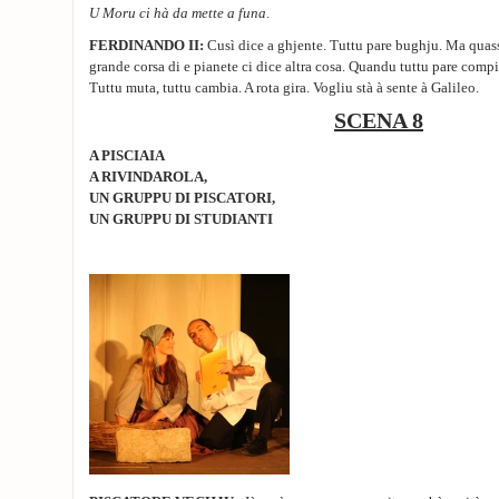
U Moru ci hà da mette a funa
.
FERDINANDO II:
Cusì dice a ghjente. Tuttu pare bughju. Ma quassù
grande corsa di e pianete ci dice altra cosa. Quandu tuttu pare compiu
Tuttu muta, tuttu cambia. A rota gira. Vogliu stà à sente à Galileo.
SCENA 8
A PISCIAIA
A RIVINDAROLA,
UN GRUPPU DI PISCATORI,
UN GRUPPU DI STUDIANTI