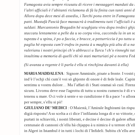
Famagosta avia sempre ricusatu di riceve i messaggeri mandati da 
l’altri ufficiali è l’abitanti riclamonu di fà la finita cun tanti anni
Allora dopu dece mesi di assediu, i Turchi ponu entre in Famagosta. 
patti. Mustafà Pascià face massacrà à tradimentu tutti l’ufficiali è 
suldati. Marcantonio Bragadin hè scughjatu vivu dopu tredeci ghjor
staccatu lentamente a pelle da u so corpu vivu, caccendu la in un s
tupezzu è u spinu, è po a faccia, e bracce, a petturriccia è po tuttu u
paglia hè esposta cum’è trufeu in punta à u maghju più altu di a 
vulerianu i nostri principi ch’o abbracci u Turcu ! ch’o rinneghi tut
insultimu a memoria di quelli chì sò stati marturiati pè a nostra Fed
(Si avanza a regente è li parla è ellu si rinchjina davanti à ella)
MARIA MADDALENA
: Signore Ammirale, pisate a fronte. I vostri
ind’è l’ochji chì cum’è voi sò ghjente di onore è di fede leale. Capi
sentimu u vostru dulore… Ma l’affari di i Stati oramai sò cusì. Fire
sicuru. Livornu deve esse l'agrottu di tuttu u nostru cumerciu è di e 
tenenu u mare. O ci vole à sente e so cundizione è fà a pace ! o allora
per sempre, s’ellu si pò!
GIULIANO DE’ MEDICI
: O Maiestà, l’Amirale Inghirami ùn rispun
digià rispostu! A so scelta a ci dice l’infilarata longa di e so vittorie
purtati in schiavitù, i nostri liberati, e decine è decine di galere affun
centunaie di cannoni ch’ellu hà chjappu à u nimicu è u terrore ch’el
in Algeri in Istambul è in tutti i lochi di l’Infideli. Subitu ch’ellu av