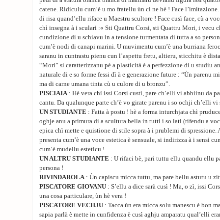
catene. Ridiculu cum’è u mo fratellu ùn ci ne hè ! Face l’imitazione…
di risa quand’ellu riface u Maestru scultore ! Face cusì face, cù a voc
chì insegna à i sculari :« Sti Quattru Corsi, sti Quattru Mori, i vecu 
cundizione di u schiavu in a tensione turmentata di tutta a so persona
cum’è nodi di canapi marini. U muvimentu cum’è una burriana feroce.
saranu in cuntrastu pienu cun l’aspettu fretu, altieru, sticchitu è dis
“Mori” si caratterizzanu pè a plasticità è a perfezzione di u studiu 
naturale di e so forme fessi dì à e generazione future : “Ùn parenu m
ma di carne umana tinta cù u culore di u bronzu”.
PISCIAIA
: Hè vera chì issi Corsi custì, pare ch’elli vi abbiinu da p
cantu. Da qualunque parte ch’è vo girate parenu i so ochji ch’elli vi 
UN STUDIANTE
: Fatta à postu ! hè a forma inturchjata chì pruduce i
oghje anu a primura di a scultura bella in tutti i so lati (rifendu a voc
epica chì mette e quistione di stile sopra à i prublemi di spressione. 
presenta cum’è una voce estetica è sensuale, si indirizza à i sensi c
cum’è mudellu esteticu !
UN ALTRU STUDIANTE
: U rifaci bè, pari tuttu ellu quandu ellu 
persona !
RIVINDAROLA
: Ùn capiscu micca tuttu, ma pare bellu astutu u zit
PISCATORE GIOVANU
: S’ellu a dice sarà cusì ! Ma, o zì, issi Co
una cosa particulare, ùn hè vera !
PISCATORE VECHJU
: Tacca ùn era micca solu manescu è bon maes
sapia parlà è mette in cunfidenza è cusì aghju amparatu qual’elli eran