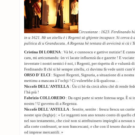
Circustanze : 1623. Ferdinando h
in u 1621. Hè un zitellu è i Regenti sò ghjente incapace. Si cerca à 
pulitica di u Granducatu. A Regenza hè tentata di avvicinà si cù i T
Cristina DI LORENA
: Và bè, e cunnoscu e gattive nutizie! E cunn
caru, mi arricumandu: ùn vi lacate influenzà da e gazette ! E vuciate 
inventate i nostri nemici è noi, i Regenti, per rispettu di e vuluntà 
Ferdinando II chì si hè sempre zitellu, ci duvimu fà vede uniti cum’è 
ORSO D' ELCI
: Signori Regenti, Signuria, a situazione di a nostra
mettimu a mascara à l’ochji ! Ci vulerebbe à fà qualcosa…
Niccolò DELL'ANTELLA
: Ùn ci hè da circà altru chè di rende fe
l’hà più !
Fabrizio COLLOREDO
: Da ogni parte si sente listessa sega. È si
nostru ! U guvernu di a Regenza.
Niccolò DELL'ANTELLA
: Sentite, sentite : frescu frescu un curr
nostre spie (leghje) : « Le reggenti non ano tenuto conto di quello 
nel suo testamento, che cioè non si attribuissero impieghi a nessun s
alla corte confessori, se non francescani; e che con il tesoro ducale 
od imprese mercantili. »