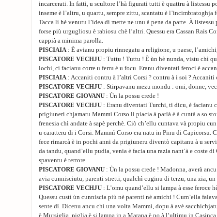
incarcerati. In fatti, u scultore l’hà figurati tutti è quattru à listessu
inseme è l’altru, u quartu, sempre zittu, scantatu è l’incimbratoghja f
Tacca li hè venutu l’idea di mette ne unu à pena da parte. À listessu 
forse più urgugliosu è rabiosu chè l’altri. Quessu era Cassan Rais Co
cappià a minima parolla.
PISCIAIA
: È avianu propiu rinnegatu a religione, u paese, l’amichi,
PISCATORE VECHJU
: Tuttu ! Tuttu ! È ùn hè nunda, vistu chì qu
lochi, ci facianu corre u ferru è u focu. Eranu diventati feroci è accani
PISCIAIA
: Accaniti contru à l’altri Corsi ? contru à i soi ? Accaniti 
PISCATORE VECHJU
: Stirpavanu mezu mondu : omi, donne, vechj
PISCATORE GIOVANU
: Ùn la possu crede !
PISCATORE VECHJU
: Eranu diventati Turchi, ti dicu, è facianu c
prigiuneri chjamatu Mammì Corso li piacia à parlà è à cuntà a so stor
frenesia chì andate à sapè perchè. Ciò ch’ellu cuntava và propiu cun
u caratteru di i Corsi. Mammì Corso era natu in Pinu di Capicorsu. C
fece rimarcà è in pochi anni da prigiuneru diventò capitanu à u servi
da tandu, quand’ellu pudia, venia è facia una razia nant’à e coste d
spaventu è terrore.
PISCATORE GIOVANU
: Ùn la possu crede ! Madonna, averà ancu 
avia cunnisciutu, parenti stretti, qualchì cuginu di terzu, una zia, un f
PISCATORE VECHJU
: L’omu quand’ellu si lampa à esse feroce hè
Quessu custì ùn cunniscia più nè parenti nè amichi ! Cum’ella falava 
sente dì. Dicenu ancu chì una volta Mammì, dopu à avè sacchichjatu t
è Mursiglia, piglia è si lampa in a Marana è po à l’ultimu in Casinca