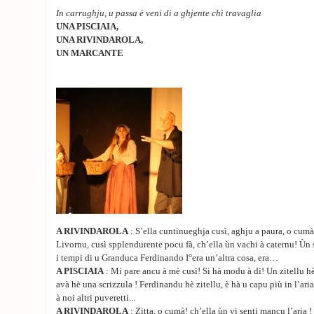
In carrughju, u passa è veni di a ghjente chì travaglia
UNA PISCIAIA,
UNA RIVINDAROLA,
UN MARCANTE
A RIVINDAROLA
: S’ella cuntinueghja cusì, aghju a paura, o cumà, 
Livornu, cusì spplendurente pocu fà, ch’ella ùn vachi à caternu! Ùn 
i tempi di u Granduca Ferdinando I°era un’altra cosa, era…
A PISCIAIA
: Mi pare ancu à mè cusì! Si hà modu à dì! Un zitellu h
avà hè una scrizzula ! Ferdinandu hè zitellu, è hà u capu più in l’aria
à noi altri puveretti...
A RIVINDAROLA
: Zitta, o cumà! ch’ella ùn vi senti mancu l’aria !