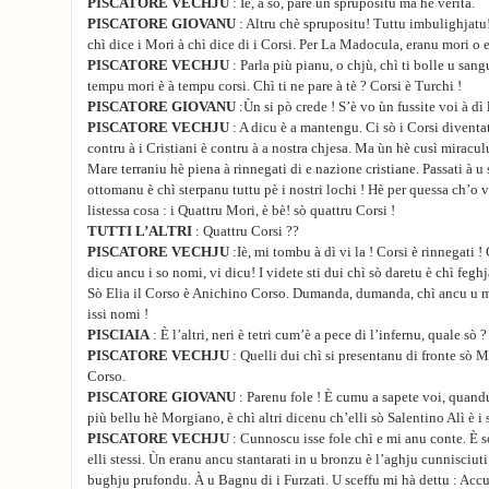
PISCATORE VECHJU
: Iè, a sò, pare un sprupositu ma hè verità.
PISCATORE GIOVANU
: Altru chè sprupositu! Tuttu imbulighjatu!
chì dice i Mori à chì dice di i Corsi. Per La Madocula, eranu mori o e
PISCATORE VECHJU
: Parla più pianu, o chjù, chì ti bolle u san
tempu mori è à tempu corsi. Chì ti ne pare à tè ? Corsi è Turchi !
PISCATORE GIOVANU
:Ùn si pò crede ! S’è vo ùn fussite voi à dì la
PISCATORE VECHJU
: A dicu è a mantengu. Ci sò i Corsi divent
contru à i Cristiani è contru à a nostra chjesa. Ma ùn hè cusì miracul
Mare terraniu hè piena à rinnegati di e nazione cristiane. Passati à u
ottomanu è chì sterpanu tuttu pè i nostri lochi ! Hè per quessa ch’o v
listessa cosa : i Quattru Mori, è bè! sò quattru Corsi !
TUTTI L’ALTRI
: Quattru Corsi ??
PISCATORE VECHJU
:Iè, mi tombu à dì vi la ! Corsi è rinnegati !
dicu ancu i so nomi, vi dicu! I videte sti dui chì sò daretu è chì fegh
Sò Elia il Corso è Anichino Corso. Dumanda, dumanda, chì ancu u m
issi nomi !
PISCIAIA
: È l’altri, neri è tetri cum’è a pece di l’infernu, quale sò ?
PISCATORE VECHJU
: Quelli dui chì si presentanu di fronte sò
Corso.
PISCATORE GIOVANU
: Parenu fole ! È cumu a sapete voi, quand
più bellu hè Morgiano, è chì altri dicenu ch’elli sò Salentino Alì è i s
PISCATORE VECHJU
: Cunnoscu isse fole chì e mi anu conte. È sò
elli stessi. Ùn eranu ancu stantarati in u bronzu è l’aghju cunnisciuti
bughju prufondu. À u Bagnu di i Furzati. U sceffu mi hà dettu : Ac