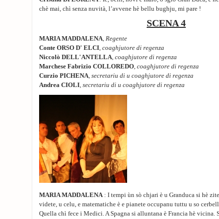
chè mai, chì senza nuvità, l’avvene hè bellu bughju, mi pare !
SCENA 4
MARIA MADDALENA
,
Regente
Conte ORSO D' ELCI
,
coaghjutore di regenza
Niccolò DELL'ANTELLA
,
coaghjutore di regenza
Marchese Fabrizio COLLOREDO
,
coaghjutore di regenza
Curzio PICHENA
,
secretariu di u coaghjutore di regenza
Andrea CIOLI
,
secretariu di u coaghjutore di regenza
MARIA MADDALENA
: I tempi ùn sò chjari è u Granduca si hè zite
videte, u celu, e matematiche è e pianete occupanu tuttu u so cerbel
Quella chì fece i Medici. A Spagna si alluntana è Francia hè vicina. S