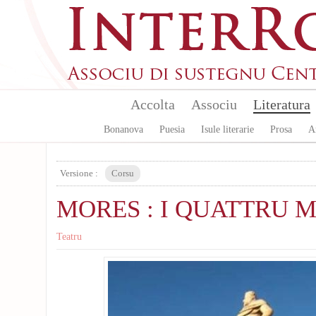
Skip to main content
Accolta
Associu
Literatura
Bonanova
Puesia
Isule literarie
Prosa
A
Versione :
Corsu
MORES : I QUATTRU 
Teatru