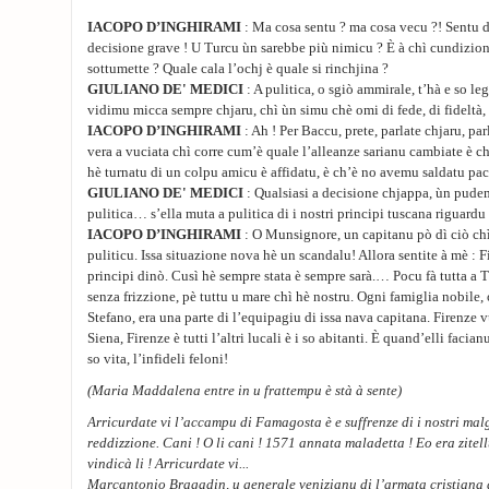
IACOPO D’INGHIRAMI
: Ma cosa sentu ? ma cosa vecu ?! Sentu dì
decisione grave ! U Turcu ùn sarebbe più nimicu ? È à chì cundizione
sottumette ? Quale cala l’ochj è quale si rinchjina ?
GIULIANO DE' MEDICI
: A pulitica, o sgiò ammirale, t’hà e so le
vidimu micca sempre chjaru, chì ùn simu chè omi di fede, di fideltà
IACOPO D’INGHIRAMI
: Ah ! Per Baccu, prete, parlate chjaru, par
vera a vuciata chì corre cum’è quale l’alleanze sarianu cambiate è ch
hè turnatu di un colpu amicu è affidatu, è ch’è no avemu saldatu pac
GIULIANO DE' MEDICI
: Qualsiasi a decisione chjappa, ùn pude
pulitica… s’ella muta a pulitica di i nostri principi tuscana riguardu 
IACOPO D’INGHIRAMI
: O Munsignore, un capitanu pò dì ciò ch
puliticu. Issa situazione nova hè un scandalu! Allora sentite à mè : Fi
principi dinò. Cusì hè sempre stata è sempre sarà.… Pocu fà tutta a
senza frizzione, pè tuttu u mare chì hè nostru. Ogni famiglia nobile,
Stefano, era una parte di l’equipagiu di issa nava capitana. Firenze v
Siena, Firenze è tutti l’altri lucali è i so abitanti. È quand’elli facia
so vita, l’infideli feloni!
(Maria Maddalena entre in u frattempu è stà à sente)
Arricurdate vi l’accampu di Famagosta è e suffrenze di i nostri mal
reddizzione. Cani ! O li cani ! 1571 annata maladetta ! Eo era zitel
vindicà li ! Arricurdate vi...
Marcantonio Bragadin, u generale venizianu di l’armata cristiana 