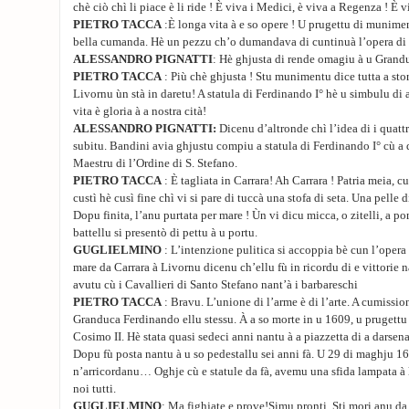
chè ciò chì li piace è li ride ! È viva i Medici, è viva a Regenza ! È 
PIETRO TACCA
:È longa vita à e so opere ! U prugettu di munime
bella cumanda. Hè un pezzu ch’o dumandava di cuntinuà l’opera di
ALESSANDRO PIGNATTI
: Hè ghjusta di rende omagiu à u Grand
PIETRO TACCA
: Più chè ghjusta ! Stu munimentu dice tutta a stor
Livornu ùn stà in daretu! A statula di Ferdinando I° hè u simbulu di a 
vita è gloria à a nostra cità!
ALESSANDRO PIGNATTI:
Dicenu d’altronde chì l’idea di i quatt
subitu. Bandini avia ghjustu compiu a statula di Ferdinando I° cù a 
Maestru di l’Ordine di S. Stefano.
PIETRO TACCA
: È tagliata in Carrara! Ah Carrara ! Patria meia, cus
custì hè cusì fine chì vi si pare di tuccà una stofa di seta. Una pell
Dopu finita, l’anu purtata per mare ! Ùn vi dicu micca, o zitelli, a p
battellu si presentò di pettu à u portu.
GUGLIELMINO
: L’intenzione pulitica si accoppia bè cun l’opera 
mare da Carrara à Livornu dicenu ch’ellu fù in ricordu di e vittorie 
avutu cù i Cavallieri di Santo Stefano nant’à i barbareschi
PIETRO TACCA
: Bravu. L’unione di l’arme è di l’arte. A cumissi
Granduca Ferdinando ellu stessu. À a so morte in u 1609, u prugettu f
Cosimo II. Hè stata quasi sedeci anni nantu à a piazzetta di a darsena
Dopu fù posta nantu à u so pedestallu sei anni fà. U 29 di maghju 161
n’arricordanu… Oghje cù e statule da fà, avemu una sfida lampata à 
noi tutti.
GUGLIELMINO
: Ma fighjate e prove!Simu pronti. Sti mori anu da 