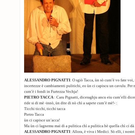
ALESSANDRO PIGNATTI
: O sgiò Tacca, ùn sò cum’è vo fate voi, 
incertezze è cambiamenti pulitichi, eo ùn ci capiscu un cavulu. Per 
cum’è i fondi in Furtezza Vechja!
PIETRO TACCA
: Caru Pignatti, diceraghju ancu eiu cum’elli dicenu
ride si di mè -innò, ùn dite di nò chì a sapete cum’è mè!- :
Ticchi ticchi, ticchi tacca
Pietro Tacca
ùn ci capisce un’acca!
Ma ùn ci lagnemu mai di a pulitica chì a pulitica hè quella chì ci d
ALESSANDRO PIGNATTI
: Allora, è viva i Medici. Sò elli, i nostr