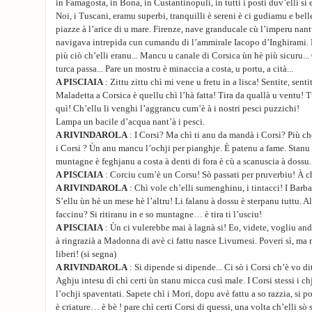
in Famagosta, in Bona, in Custantinopuli, in tutti i posti duv’elli si 
Noi, i Tuscani, eramu superbi, tranquilli è sereni è ci gudiamu e bell
piazze à l’arice di u mare. Firenze, nave granducale cù l’imperu nant
navigava intrepida cun cumandu di l’ammirale Iacopo d’Inghirami. Ma
più ciò ch’elli eranu... Mancu u canale di Corsica ùn hè più sicuru..
turca passa... Pare un mostru è minaccia a costa, u portu, a cità...
A PISCIAIA
: Zittu zittu chì mi vene u fretu in a lisca! Sentite, sent
Maladetta a Corsica è quellu chì l’hà fatta! Tira da quallà u ventu! 
quì! Ch’ellu li venghi l’aggrancu cum’è à i nostri pesci puzzichi!
Lampa un bacile d’acqua nant’à i pesci.
A RIVINDAROLA
: I Corsi? Ma chì ti anu da mandà i Corsi? Più ch
i Corsi ? Ùn anu mancu l’ochji per pianghje. È patenu a fame. Stanu
muntagne è feghjanu a costa à denti di fora è cù a scanuscia à dossu.
A PISCIAIA
: Corciu cum’è un Corsu! Sò passati per pruverbiu! À c
A RIVINDAROLA
: Chì vole ch’elli sumenghinu, i tintacci! I Barbar
S’ellu ùn hè un mese hè l’altru! Li falanu à dossu è sterpanu tuttu. All
faccinu? Si ritiranu in e so muntagne… è tira ti l’usciu!
A PISCIAIA
: Ùn ci vulerebbe mai à lagnà si! Eo, videte, vogliu a
à ringrazià a Madonna di avè ci fattu nasce Livurnesi. Poveri sì, ma 
liberi! (si segna)
A RIVINDAROLA
: Si dipende si dipende... Ci sò i Corsi ch’è vo dite.
Aghju intesu dì chì certi ùn stanu micca cusì male. I Corsi stessi i 
l’ochji spaventati. Sapete chì i Mori, dopu avè fattu a so razzia, si po
è criature… è bè ! pare chì certi Corsi di quessi, una volta ch’elli sò