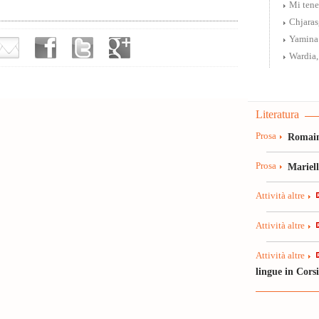
Mi tene
Chjaras
Yamina
Wardia,
Literatura
Prosa
Romain
Prosa
Mariel
Attività altre
Attività altre
Attività altre
lingue in Cors