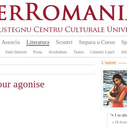
Associu
Literatura
Scontri
Impara u Corsu
Sp
Isule literarie
Prosa
Arcubalenu
Teatru
Cumenti è parè
Atti
L'autore
our agonise
I so altr
Di front