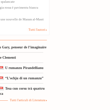
 spalancate
gia rossa è pavimentu biancu
 une nouvelle de Maram al-Masri
Tutti l'autori
 Gary, penseur de l’imaginaire
le Clementi
U rumanzu Pirandellianu
“L’ochju di un rumanzu”
Tesa cun corsu trà quattru
ica
Tutti l'articuli di Literatura